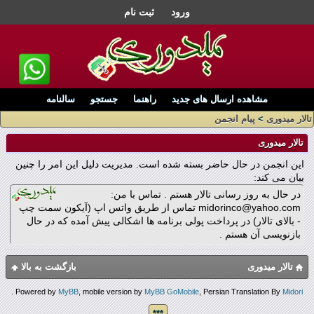
ورود
ثبت نام
مشاهده ارسال های جدید
راهنما
جستجو
سالنامه
تالار میدوری
>
پیام انجمن
تالار میدوری
این انجمن در حال حاضر بسته شده است. مدیریت دلیل این امر را چنین
بیان می کند:
در حال به روز رسانی تالار هستم . تماس با من:
midorinco@yahoo.com تماس از طریق واتس اپ (آیکون سمت چپ
- بالای تالار) در پرداخت پولی برنامه ها اشکالی پیش آمده که در حال
بازنویسی آن هستم .
تالار میدوری
بازگشت به بالا
.
Powered by
MyBB
, mobile version by
MyBB GoMobile
, Persian Translation By
Midori
***