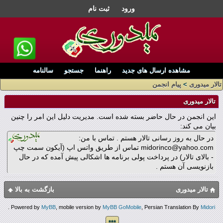
ورود
ثبت نام
مشاهده ارسال های جدید
راهنما
جستجو
سالنامه
تالار میدوری
>
پیام انجمن
تالار میدوری
این انجمن در حال حاضر بسته شده است. مدیریت دلیل این امر را چنین
بیان می کند:
در حال به روز رسانی تالار هستم . تماس با من:
midorinco@yahoo.com تماس از طریق واتس اپ (آیکون سمت چپ
- بالای تالار) در پرداخت پولی برنامه ها اشکالی پیش آمده که در حال
بازنویسی آن هستم .
تالار میدوری
بازگشت به بالا
.
Powered by
MyBB
, mobile version by
MyBB GoMobile
, Persian Translation By
Midori
***