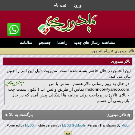
ورود
ثبت نام
مشاهده ارسال های جدید
راهنما
جستجو
سالنامه
تالار میدوری
>
پیام انجمن
تالار میدوری
این انجمن در حال حاضر بسته شده است. مدیریت دلیل این امر را چنین
بیان می کند:
در حال به روز رسانی تالار هستم . تماس با من:
midorinco@yahoo.com تماس از طریق واتس اپ (آیکون سمت چپ
- بالای تالار) در پرداخت پولی برنامه ها اشکالی پیش آمده که در حال
بازنویسی آن هستم .
تالار میدوری
بازگشت به بالا
.
Powered by
MyBB
, mobile version by
MyBB GoMobile
, Persian Translation By
Midori
***