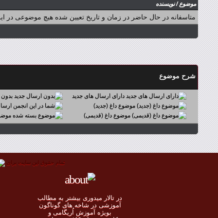
موضوع
/
نویسنده
متاسفانه در حال حاضر در زمان و تاریخ تعیین شده هیچ موضوعی در این
شرح موضوع
دارای ارسال های جدید
بدون 
موضوع داغ (جدید)
موضوع داغ (قدیمی)
موضوع
تمام حقوق اين سايت برای
در تالار میدوری بيشتر به مطالب
◄
آموزشی در شاخه های گوناگون
بویژه آموزش اُريگامی و
◄