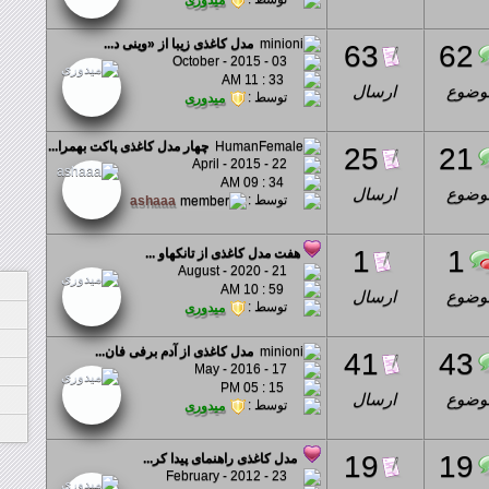
مدل کاغذی زیبا از «وینی د...
63
62
03 - October - 2015
33 : 11 AM
وضوع
ارسال
توسط :
میدوری
چهار مدل کاغذی پاکت بهمرا...
25
21
22 - April - 2015
34 : 09 AM
وضوع
ارسال
توسط :
ashaaa
1
1
هفت مدل کاغذی از تانکهاو ...
21 - August - 2020
59 : 10 AM
وضوع
ارسال
توسط :
میدوری
مدل کاغذی از آدم برفی فان...
41
43
17 - May - 2016
15 : 05 PM
وضوع
ارسال
توسط :
میدوری
19
19
مدل کاغذی راهنمای پیدا کر...
23 - February - 2012