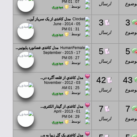
07 : 01 PM
وضوع
ارسال
توسط :
میدوری
مدل کاغذی از یک سرباز آین...
3
3
05 - June - 2014
31 : 01 PM
وضوع
ارسال
توسط :
میدوری
مدل کاغذی فضانورد پایونیر...
5
5
17 - September - 2015
27 : 05 PM
وضوع
ارسال
توسط :
میدوری
42
43
مدل کاغذي از قلعه آگره در...
03 - November - 2012
25 : 01 AM
وضوع
ارسال
توسط :
میدوری
7
7
مدل کاغذی از گیتار الکتری...
01 - April - 2013
29 : 04 PM
وضوع
ارسال
توسط :
میدوری
مدل کاغذی یک گل زیبا به ه...