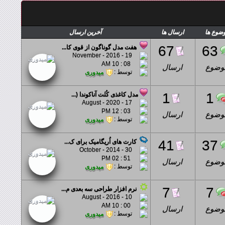
ضوع ها
ارسال ها
آخرین ارسال
67
63
هفت مدل گوناگون از قوی کا...
19 - November - 2016
08 : 10 AM
وضوع
ارسال
توسط :
میدوری
1
1
مدل کاغذی کُلت آناکوندا (...
17 - August - 2020
03 : 12 PM
وضوع
ارسال
توسط :
میدوری
41
37
کارت های اُریگامیک برای ک...
30 - October - 2014
51 : 02 PM
وضوع
ارسال
توسط :
میدوری
7
7
نرم افزار طراحی سه بعدی م...
10 - August - 2016
00 : 10 AM
وضوع
ارسال
توسط :
میدوری