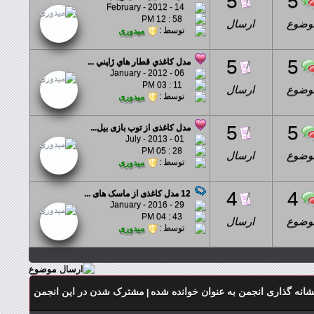
5
5
14 - February - 2012
58 : 12 PM
وضوع
ارسال
توسط :
میدوری
5
5
مدل کاغذي قطار هاي ژاپني ...
06 - January - 2012
11 : 03 PM
وضوع
ارسال
توسط :
میدوری
5
5
مدل کاغذی از توپ بازی بيل...
01 - July - 2013
28 : 05 PM
وضوع
ارسال
توسط :
میدوری
4
4
12 مدل کاغذی از ماسک های ...
29 - January - 2016
43 : 04 PM
وضوع
ارسال
توسط :
میدوری
شانه گذاری انجمن به عنوان خوانده شده
مشترک شدن در این انجمن
|