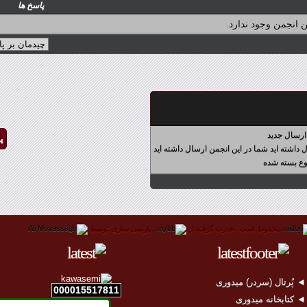
پاسخ ها
 انجمن وجود ندارد.
ارسال جدید
پ
شما در این انجمن ارسال داشته اید
 بسته شده
محفوظ است .
قدرت گرفته از
.
پارسی سازی توسط
 پُرتال (سردر) میدوری
000015517811
 کتابخانه میدوری