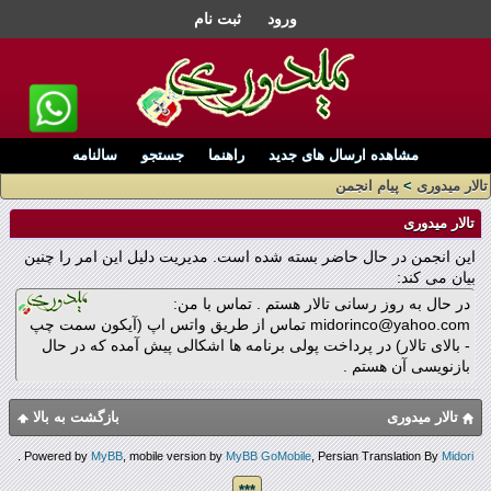
ورود
ثبت نام
مشاهده ارسال های جدید
راهنما
جستجو
سالنامه
تالار میدوری
>
پیام انجمن
تالار میدوری
این انجمن در حال حاضر بسته شده است. مدیریت دلیل این امر را چنین
بیان می کند:
در حال به روز رسانی تالار هستم . تماس با من:
midorinco@yahoo.com تماس از طریق واتس اپ (آیکون سمت چپ
- بالای تالار) در پرداخت پولی برنامه ها اشکالی پیش آمده که در حال
بازنویسی آن هستم .
تالار میدوری
بازگشت به بالا
.
Powered by
MyBB
, mobile version by
MyBB GoMobile
, Persian Translation By
Midori
***