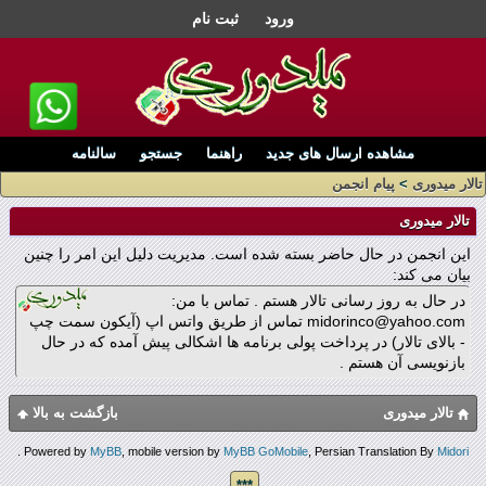
ورود
ثبت نام
مشاهده ارسال های جدید
راهنما
جستجو
سالنامه
تالار میدوری
>
پیام انجمن
تالار میدوری
این انجمن در حال حاضر بسته شده است. مدیریت دلیل این امر را چنین
بیان می کند:
در حال به روز رسانی تالار هستم . تماس با من:
midorinco@yahoo.com تماس از طریق واتس اپ (آیکون سمت چپ
- بالای تالار) در پرداخت پولی برنامه ها اشکالی پیش آمده که در حال
بازنویسی آن هستم .
تالار میدوری
بازگشت به بالا
.
Powered by
MyBB
, mobile version by
MyBB GoMobile
, Persian Translation By
Midori
***