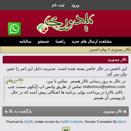
ورود
ثبت نام
مشاهده ارسال های جدید
راهنما
جستجو
سالنامه
تالار میدوری
>
پیام انجمن
تالار میدوری
این انجمن در حال حاضر بسته شده است. مدیریت دلیل این امر را چنین
بیان می کند:
در حال به روز رسانی تالار هستم . تماس با من:
midorinco@yahoo.com تماس از طریق واتس اپ (آیکون سمت چپ
- بالای تالار) در پرداخت پولی برنامه ها اشکالی پیش آمده که در حال
بازنویسی آن هستم .
تالار میدوری
بازگشت به بالا
.
Powered by
MyBB
, mobile version by
MyBB GoMobile
, Persian Translation By
Midori
***