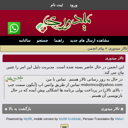
ورود
ثبت نام
مشاهده ارسال های جدید
راهنما
جستجو
سالنامه
تالار میدوری
>
پیام انجمن
تالار میدوری
این انجمن در حال حاضر بسته شده است. مدیریت دلیل این امر را چنین
بیان می کند:
در حال به روز رسانی تالار هستم . تماس با من:
midorinco@yahoo.com تماس از طریق واتس اپ (آیکون سمت چپ
- بالای تالار) در پرداخت پولی برنامه ها اشکالی پیش آمده که در حال
بازنویسی آن هستم .
تالار میدوری
بازگشت به بالا
.
Powered by
MyBB
, mobile version by
MyBB GoMobile
, Persian Translation By
Midori
***