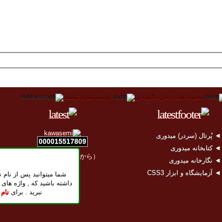
محفوظ است .
قدرت گرفته از
.
پارسی سازی توسط
 پُرتال (سردر) میدوری
000015517809
 کتابخانه میدوری
（2011年04月11日から）
 نگارخانه میدوری
 آزمایشگاه و ابزار CSS3
شما میتوانید پس از نام ن
داشته باشید که , واژه های 
نبرید . برای
نام