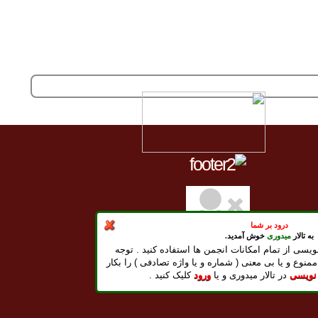
درود بر شما
به تالار
میدوری
خوش آمدید.
ویسی از تمام امکانات انجمن ها استفاده کنید . توجه
آدينه
16
امرداد -
1405
ممنوع و یا بی معنی ( شماره و یا واژه تصادفی ) را بکار
Friday, August 07, 2026
 نویسی
در تالار میدوری و یا
ورود
کلیک کنید .
نيم شب بخير