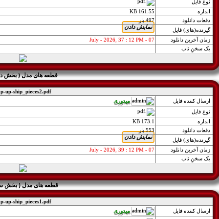
نوع فايل
اندازه
161.55 KB
دفعات دانلود
497 بار
گيرنده(های) فايل
زمان آخرین دانلود
07 - July - 2026, 37 : 12 PM
یک سخنِ ناب
قطعه های مدل ( بخش دوم )
p-up-ship_pieces2.pdf
(
فرزاد
,
naghmeh
)
میدوری
ارسال کننده فايل
نوع فايل
اندازه
173.1 KB
دفعات دانلود
553 بار
گيرنده(های) فايل
زمان آخرین دانلود
07 - July - 2026, 39 : 12 PM
یک سخنِ ناب
قطعه های مدل ( بخش سوم )
p-up-ship_pieces1.pdf
میدوری
ارسال کننده فايل