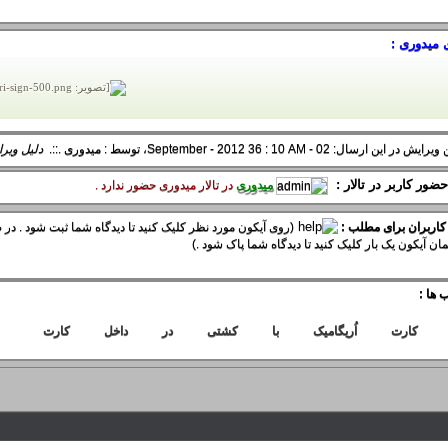
 میدوری :
در این ارسال: 02 - September - 2012 36 : 10 AM، توسط :
میدوری
.::.
دلیل ویر
ضور کاربر در تالار :
میدوری
در تالار ميدوری حضور ندارد .
 کاربران برای مطلب :
(روی آیکون مورد نظر کلیک کنید تا دیدگاه شما ثبت شود . در ص
ان آیکون یک بار کلیک کنید تا دیدگاه شما پاک شود .)
 ها :
کارت
اُریگامیک
با
کشتی
در
داخل
کارت