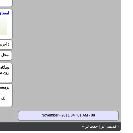
امضای
( آخرین ویرایش 
محل ح
ديدگاه
روی هم
برچسب
یک
08 - November - 2011 34 : 01 AM
«
قدیمی تر
|
جدید تر
»