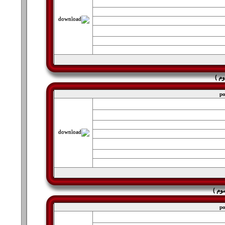
po
po