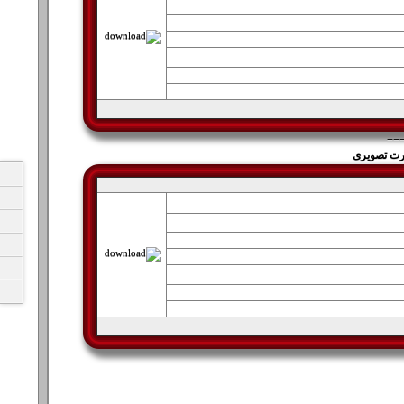
==
رت تصویری