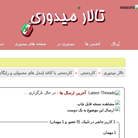
✾
پُرتال
انجمن ها
ميدوری در
صفحه های میدوری
تما
تالار میدوری
»
کاردستی
»
کاردستی با کاغذ (مدل های معمولی و رایگان
در حال بارگزاری ...
آخرین ارسال ها :
1
2
3
4
5
20 رأی - میانگین امیتازات : 2.5
مشاهده نسخه قابل چاپ
ارسال این موضوع به یک دوست
1 کاربر حاضر در تاپیک: (0 عضو, و 1 مهمان).
1 مهمان