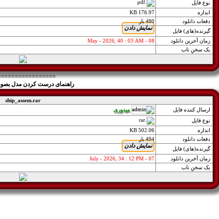
نوع فايل
اندازه
176.97 KB
دفعات دانلود
480 بار
گيرنده(های) فايل
زمان آخرین دانلود
08 - May - 2026, 40 : 03 AM
یک سخنِ ناب
=================
راهنمای درست کردن مدل بصو
ship_assem.rar
میدوری
ارسال کننده فايل
نوع فايل
اندازه
502.06 KB
دفعات دانلود
494 بار
گيرنده(های) فايل
زمان آخرین دانلود
07 - July - 2026, 34 : 12 PM
یک سخنِ ناب