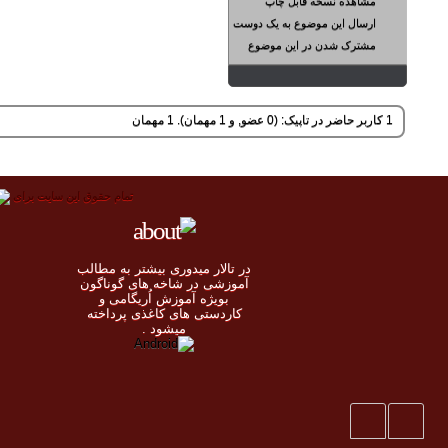
مشاهده نسخه قابل چاپ
ارسال این موضوع به یک دوست
مشترک شدن در این موضوع
1 کاربر حاضر در تاپیک: (0 عضو, و 1 مهمان). 1 مهمان
تمام حقوق اين سايت برای
در تالار میدوری بيشتر به مطالب
◄
آموزشی در شاخه های گوناگون
بویژه آموزش اُريگامی و
◄
کاردستی های کاغذی پرداخته
◄
ميشود .
◄