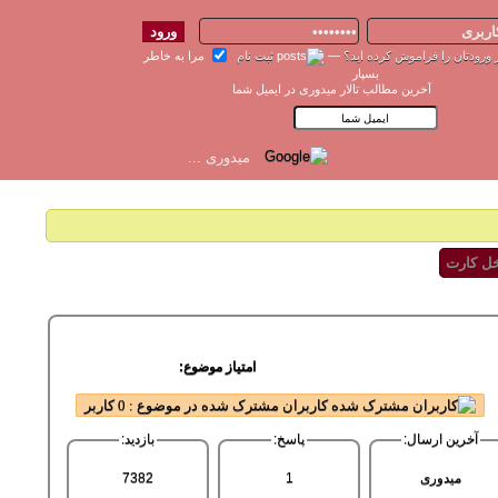
 ورودتان را فراموش کرده اید؟
—
ثبت نام
مرا به خاطر
بسپار
آخرین مطالب تالار میدوری در ایمیل شما
خل کارت
امتیاز موضوع:
کاربران مشترک شده در موضوع : 0 کاربر
آخرین ارسال:
پاسخ:
بازدید:
میدوری
1
7382