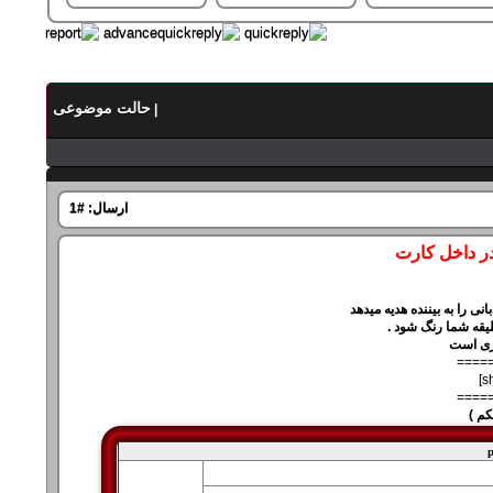
حالت موضوعی
|
ارسال:
#1
در داخل کارت
نی را به بیننده هدیه میدهد
لیقه شما رنگ شود .
ری است
====
====