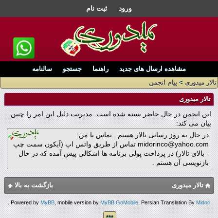
ورود
ثبت نام
مشاهده ارسال های جدید
راهنما
جستجو
سالنامه
تالار میدوری
>
پیام انجمن
تالار میدوری
این انجمن در حال حاضر بسته شده است. مدیریت دلیل این امر را چنین
بیان می کند:
در حال به روز رسانی تالار هستم . تماس با من:
midorinco@yahoo.com تماس از طریق واتس اپ (آیکون سمت چپ
- بالای تالار) در پرداخت پولی برنامه ها اشکالی پیش آمده که در حال
بازنویسی آن هستم .
تالار میدوری
بازگشت به بالا
.
Powered by
MyBB
, mobile version by
MyBB GoMobile
, Persian Translation By
Midori
***