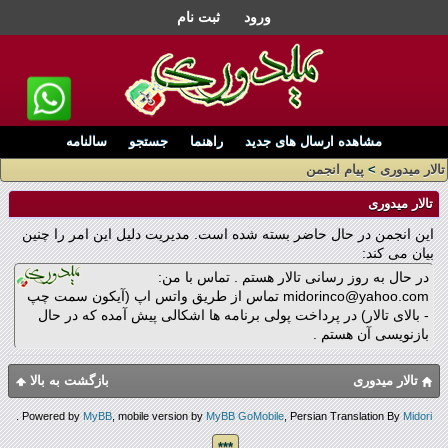
ورود
ثبت نام
مشاهده ارسال های جدید
راهنما
جستجو
سالنامه
تالار میدوری
>
پیام انجمن
تالار میدوری
این انجمن در حال حاضر بسته شده است. مدیریت دلیل این امر را چنین
بیان می کند:
در حال به روز رسانی تالار هستم . تماس با من:
midorinco@yahoo.com تماس از طریق واتس اپ (آیکون سمت چپ
- بالای تالار) در پرداخت پولی برنامه ها اشکالی پیش آمده که در حال
بازنویسی آن هستم .
تالار میدوری
بازگشت به بالا
.
Powered by
MyBB
, mobile version by
MyBB GoMobile
, Persian Translation By
Midori
***