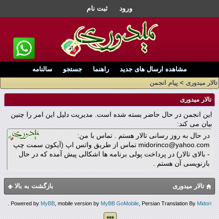
ورود
ثبت نام
مشاهده ارسال های جدید
راهنما
جستجو
سالنامه
تالار میدوری
>
پیام انجمن
تالار میدوری
این انجمن در حال حاضر بسته شده است. مدیریت دلیل این امر را چنین
بیان می کند:
در حال به روز رسانی تالار هستم . تماس با من:
midorinco@yahoo.com تماس از طریق واتس اپ (آیکون سمت چپ
- بالای تالار) در پرداخت پولی برنامه ها اشکالی پیش آمده که در حال
بازنویسی آن هستم .
تالار میدوری
بازگشت به بالا
.
Powered by
MyBB
, mobile version by
MyBB GoMobile
, Persian Translation By
Midori
***