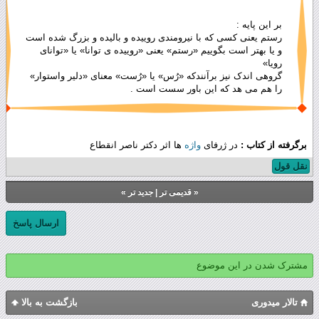
بر این پایه :
رستم یعنی کسی که با نیرومندی روییده و بالیده و بزرگ شده است
و یا بهتر است بگوییم «رستم» یعنی «روییده ی توانا» یا «توانای
رویا»
گروهی اندک نیز برآنندکه «رُس» یا «رُست» معنای «دلیر واستوار»
را هم می هد که این باور سست است .
برگرفته از کتاب :
در ژرفای
واژه
ها اثر دکتر ناصر انقطاع
نقل قول
«
قدیمی تر
|
جدید تر
»
ارسال پاسخ
مشترک شدن در این موضوع
تالار میدوری
بازگشت به بالا