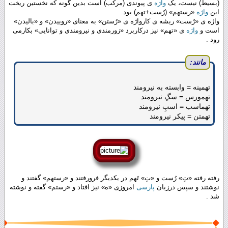
(بسیط) نیست، یک
واژه
ی پیوندی (مرکب) است بدین گونه که نخستین ریخت
این
واژه
«رستهم» (رُست+تهم) بود.
واژه ی «رُست» ریشه ی کارواژه ی «رُستن» به معنای «روییدن» و «بالیدن»
است و
واژه
ی «تهم» نیز درکاربرد «زورمندی و نیرومندی و توانایی» بکارمی
رود .
مانند:
تهمینه = وابسته به نیرومند
تهمورس = سگِ نیرومند
تهماسب = اسبِ نیرومند
تهمتن = پیکر نیرومند
رفته رفته «تِ» رُست و «تِ» تَهم در یکدیگر فرورفتند و «رستهم» گفتند و
نوشتند و سپس درزبان
پارسی
امروزی «ه» نیز افتاد و «رستم» گفته و نوشته
شد .