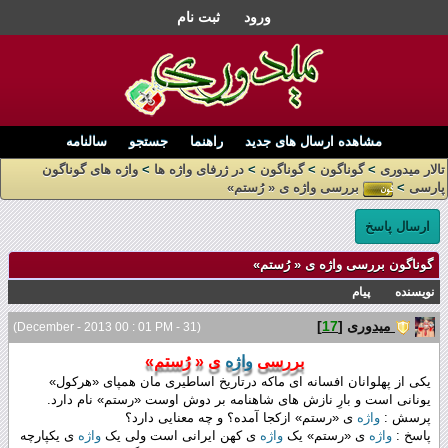
ورود
ثبت نام
مشاهده ارسال های جدید
راهنما
جستجو
سالنامه
تالار میدوری
>
گوناگون
>
گوناگون
>
در ژرفای واژه ها
>
واژه های گوناگون
پارسی
>
بررسی واژه ی « رُستم»
ارسال پاسخ
گوناگون بررسی واژه ی « رُستم»
نویسنده
پیام
میدوری
[
17
]
(31 - December - 2013 00 : 01 PM)
بررسی
واژه
ی « رُستم»
یکی از پهلوانان افسانه ای ماکه درتاریخ اساطیری مان همپای «هرکول»
یونانی است و بارِ نازش های شاهنامه بر دوش اوست «رستم» نام دارد.
پرسش :
واژه
ی «رستم» ازکجا آمده؟ و چه معنایی دارد؟
پاسخ :
واژه
ی «رستم» یک
واژه
ی کهن ایرانی است ولی یک
واژه
ی یکپارچه