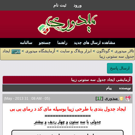
ورود
ثبت نام
مشاهده ارسال های جدید
راهنما
جستجو
سالنامه
تالار میدوری
>
گوناگون
>
ابزار وبلاگ و سایت
>
آزمایشگاه میدوری
>
ایجاد
جدول سه ستونی زیبا
ارسال پاسخ
آزمایشی ایجاد جدول سه ستونی زیبا
نویسنده
پیام
میدوری
[
17
]
(05 - May - 2013 31 : 08 AM)
ایجاد جدول بندی با طرحی زیبا بوسیله مای کد د رمای بی بی
=================
جدولی با سه ستون و چهار ردیف و بیشتر
=================