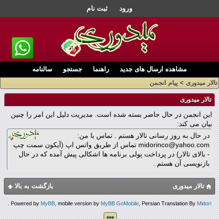
ورود
ثبت نام
مشاهده ارسال های جدید
راهنما
جستجو
سالنامه
تالار میدوری
>
پیام انجمن
تالار میدوری
این انجمن در حال حاضر بسته شده است. مدیریت دلیل این امر را چنین
بیان می کند:
در حال به روز رسانی تالار هستم . تماس با من:
midorinco@yahoo.com تماس از طریق واتس اپ (آیکون سمت چپ
- بالای تالار) در پرداخت پولی برنامه ها اشکالی پیش آمده که در حال
بازنویسی آن هستم .
تالار میدوری
بازگشت به بالا
.
Powered by
MyBB
, mobile version by
MyBB GoMobile
, Persian Translation By
Midori
***