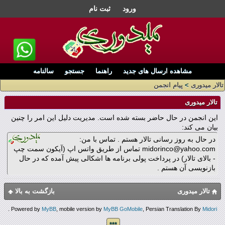
ورود
ثبت نام
مشاهده ارسال های جدید
راهنما
جستجو
سالنامه
تالار میدوری
>
پیام انجمن
تالار میدوری
این انجمن در حال حاضر بسته شده است. مدیریت دلیل این امر را چنین
بیان می کند:
در حال به روز رسانی تالار هستم . تماس با من:
midorinco@yahoo.com تماس از طریق واتس اپ (آیکون سمت چپ
- بالای تالار) در پرداخت پولی برنامه ها اشکالی پیش آمده که در حال
بازنویسی آن هستم .
تالار میدوری
بازگشت به بالا
.
Powered by
MyBB
, mobile version by
MyBB GoMobile
, Persian Translation By
Midori
***