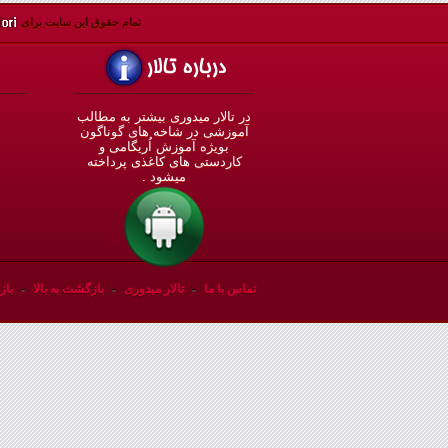
تمام حقوق اين سايت برای
در تالار میدوری بيشتر به مطالب
◄
آموزشی در شاخه های گوناگون
بویژه آموزش اُريگامی و
◄
کاردستی های کاغذی پرداخته
◄
ميشود .
◄
تماس با ما
-
تالار میدوری
-
بازگشت به بالا
-
باز