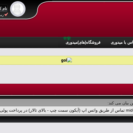
رمز
✾
✾
س با میدوری
فروشگاه(های)میدوری
 بیان می کند: