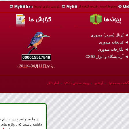
محفوظ است .
قدرت گرفته از
.
پارسی سازی توسط
 پُرتال (سردر) میدوری
 کتابخانه میدوری
 نگارخانه میدوری
 آزمایشگاه و ابزار CSS3
000015517846
（2011年04月11日から）
گشت به محتوا
-
آرشیو
-
پیوند سایتی RSS
-
آمار تالار
شما میتوانید پس از نام ن
داشته باشید که , واژه های 