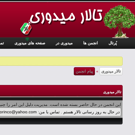
✾
پُرتال
انجمن ها
ميدوری در
صفحه های میدوری
تما
تالار میدوری
»
پیام انجمن
تالار میدوری
این انجمن در حال حاضر بسته شده است. مدیریت دلیل این امر را چنین
در حال به روز رسانی تالار هستم . تماس با من: midorinco@yahoo.com تماس از طریق واتس اپ (آیکون سمت چپ - بالای تالار) در پرداخت پولی برنامه ها اشکالی پیش آمده که در حال بازنویسی آن هستم .