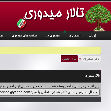
✾
پُرتال
انجمن ها
ميدوری در
صفحه های میدوری
تما
تالار میدوری
»
پیام انجمن
تالار میدوری
این انجمن در حال حاضر بسته شده است. مدیریت دلیل این امر را چنین
در حال به روز رسانی تالار هستم . تماس با من: midorinco@yahoo.com تماس از طریق واتس اپ (آیکون سمت چپ - بالای تالار) در پرداخت پولی برنامه ها اشکالی پیش آمده که در حال بازنویسی آن هستم .