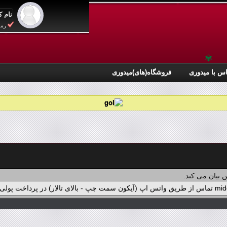
رمز
✾
س با میدوری
فروشگاه(های)میدوری
 بیان می کند: