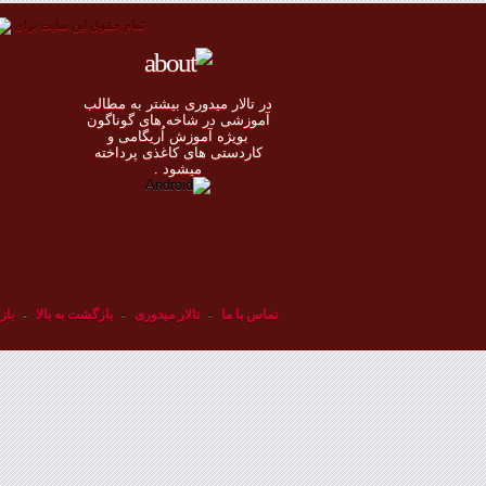
تمام حقوق اين سايت برای
در تالار میدوری بيشتر به مطالب
◄
آموزشی در شاخه های گوناگون
بویژه آموزش اُريگامی و
◄
کاردستی های کاغذی پرداخته
◄
ميشود .
◄
تماس با ما
-
تالار میدوری
-
بازگشت به بالا
-
باز