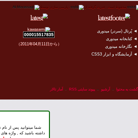
محفوظ است .
قدرت گرفته از
.
پارسی سازی توسط
 پُرتال (سردر) میدوری
000015517835
 کتابخانه میدوری
（2011年04月11日から）
 نگارخانه میدوری
 آزمایشگاه و ابزار CSS3
گشت به محتوا
-
آرشیو
-
پیوند سایتی RSS
-
آمار تالار
شما میتوانید پس از نام ن
داشته باشید که , واژه های 