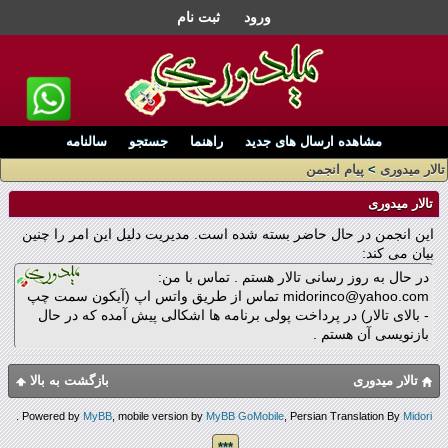
ورود
ثبت نام
مشاهده ارسال های جدید
راهنما
جستجو
سالنامه
تالار میدوری
>
پیام انجمن
تالار میدوری
این انجمن در حال حاضر بسته شده است. مدیریت دلیل این امر را چنین
بیان می کند:
در حال به روز رسانی تالار هستم . تماس با من:
midorinco@yahoo.com تماس از طریق واتس اپ (آیکون سمت چپ
- بالای تالار) در پرداخت پولی برنامه ها اشکالی پیش آمده که در حال
بازنویسی آن هستم .
تالار میدوری
بازگشت به بالا
.
Powered by
MyBB
, mobile version by
MyBB GoMobile
, Persian Translation By
Midori
***