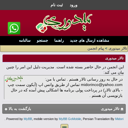
ورود
ثبت نام
مشاهده ارسال های جدید
راهنما
جستجو
سالنامه
تالار میدوری
>
پیام انجمن
تالار میدوری
این انجمن در حال حاضر بسته شده است. مدیریت دلیل این امر را چنین
بیان می کند:
در حال به روز رسانی تالار هستم . تماس با من:
midorinco@yahoo.com تماس از طریق واتس اپ (آیکون سمت چپ
- بالای تالار) در پرداخت پولی برنامه ها اشکالی پیش آمده که در حال
بازنویسی آن هستم .
تالار میدوری
بازگشت به بالا
.
Powered by
MyBB
, mobile version by
MyBB GoMobile
, Persian Translation By
Midori
***