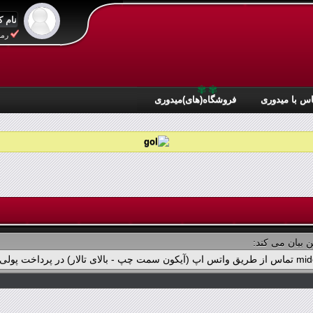
رمز
✾
✾
س با میدوری
فروشگاه(های)میدوری
 بیان می کند: