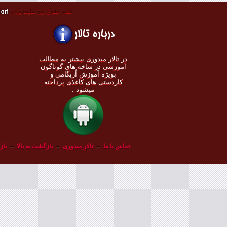
تمام حقوق اين سايت برای
در تالار میدوری بيشتر به مطالب
◄
آموزشی در شاخه های گوناگون
بویژه آموزش اُريگامی و
◄
کاردستی های کاغذی پرداخته
◄
ميشود .
◄
تماس با ما
-
تالار میدوری
-
بازگشت به بالا
-
باز