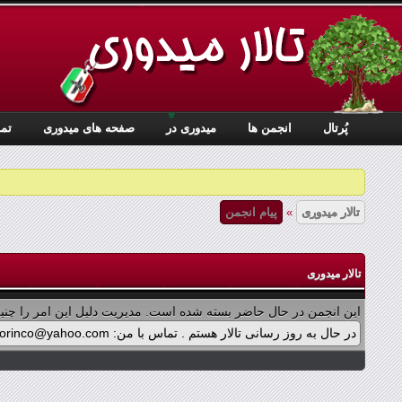
✾
پُرتال
انجمن ها
ميدوری در
صفحه های میدوری
تما
تالار میدوری
»
پیام انجمن
تالار میدوری
این انجمن در حال حاضر بسته شده است. مدیریت دلیل این امر را چنین
در حال به روز رسانی تالار هستم . تماس با من: midorinco@yahoo.com تماس از طریق واتس اپ (آیکون سمت چپ - بالای تالار) در پرداخت پولی برنامه ها اشکالی پیش آمده که در حال بازنویسی آن هستم .