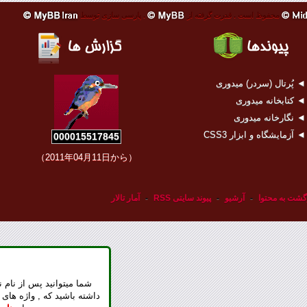
محفوظ است .
قدرت گرفته از
.
پارسی سازی توسط
 پُرتال (سردر) میدوری
 کتابخانه میدوری
 نگارخانه میدوری
 آزمایشگاه و ابزار CSS3
000015517845
（2011年04月11日から）
گشت به محتوا
-
آرشیو
-
پیوند سایتی RSS
-
آمار تالار
شما میتوانید پس از نام ن
داشته باشید که , واژه های 