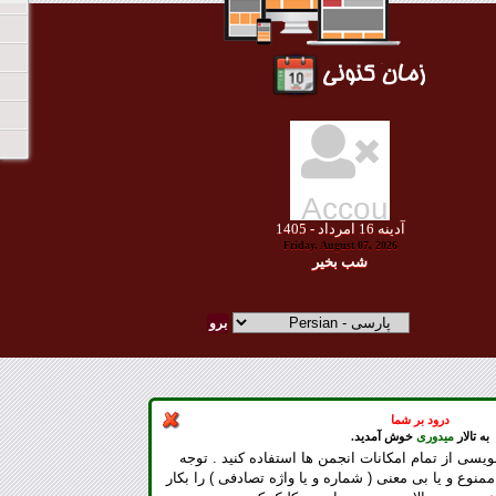
آدينه
16
امرداد -
1405
Friday, August 07, 2026
شب بخير
درود بر شما
به تالار
میدوری
خوش آمدید.
ویسی از تمام امکانات انجمن ها استفاده کنید . توجه
ممنوع و یا بی معنی ( شماره و یا واژه تصادفی ) را بکار