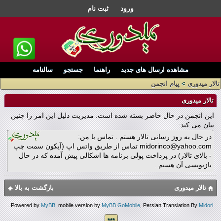
ورود
ثبت نام
مشاهده ارسال های جدید
راهنما
جستجو
سالنامه
تالار میدوری
>
پیام انجمن
تالار میدوری
این انجمن در حال حاضر بسته شده است. مدیریت دلیل این امر را چنین
بیان می کند:
در حال به روز رسانی تالار هستم . تماس با من:
midorinco@yahoo.com تماس از طریق واتس اپ (آیکون سمت چپ
- بالای تالار) در پرداخت پولی برنامه ها اشکالی پیش آمده که در حال
بازنویسی آن هستم .
تالار میدوری
بازگشت به بالا
.
Powered by
MyBB
, mobile version by
MyBB GoMobile
, Persian Translation By
Midori
***