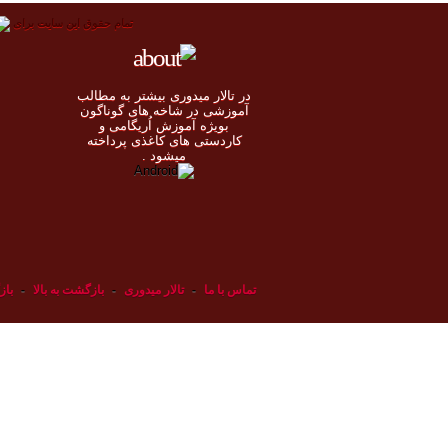
تمام حقوق اين سايت برای
در تالار میدوری بيشتر به مطالب
◄
آموزشی در شاخه های گوناگون
بویژه آموزش اُريگامی و
◄
کاردستی های کاغذی پرداخته
◄
ميشود .
◄
تماس با ما
-
تالار میدوری
-
بازگشت به بالا
-
باز