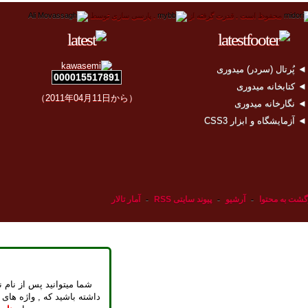
محفوظ است .
قدرت گرفته از
.
پارسی سازی توسط
 پُرتال (سردر) میدوری
000015517891
 کتابخانه میدوری
（2011年04月11日から）
 نگارخانه میدوری
 آزمایشگاه و ابزار CSS3
گشت به محتوا
-
آرشیو
-
پیوند سایتی RSS
-
آمار تالار
شما میتوانید پس از نام ن
داشته باشید که , واژه های 