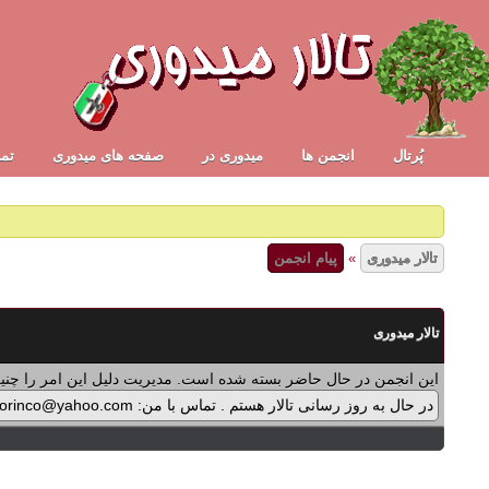
پُرتال
انجمن ها
ميدوری در
صفحه های میدوری
تما
تالار میدوری
»
پیام انجمن
تالار میدوری
این انجمن در حال حاضر بسته شده است. مدیریت دلیل این امر را چنین
در حال به روز رسانی تالار هستم . تماس با من: midorinco@yahoo.com تماس از طریق واتس اپ (آیکون سمت چپ - بالای تالار) در پرداخت پولی برنامه ها اشکالی پیش آمده که در حال بازنویسی آن هستم .