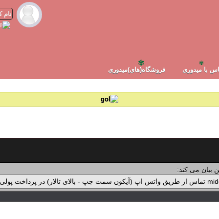
✾
✾
س با میدوری
فروشگاه(های)میدوری
 بیان می کند: