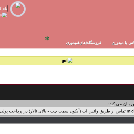
✾
س با میدوری
فروشگاه(های)میدوری
 بیان می کند: