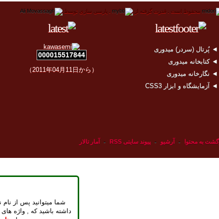
محفوظ است .
قدرت گرفته از
.
پارسی سازی توسط
 پُرتال (سردر) میدوری
000015517844
 کتابخانه میدوری
（2011年04月11日から）
 نگارخانه میدوری
 آزمایشگاه و ابزار CSS3
گشت به محتوا
-
آرشیو
-
پیوند سایتی RSS
-
آمار تالار
شما میتوانید پس از نام ن
داشته باشید که , واژه های 