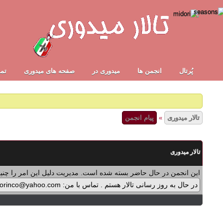
پُرتال
انجمن ها
ميدوری در
صفحه های میدوری
تما
تالار میدوری
»
پیام انجمن
تالار میدوری
این انجمن در حال حاضر بسته شده است. مدیریت دلیل این امر را چنین
در حال به روز رسانی تالار هستم . تماس با من: midorinco@yahoo.com تماس از طریق واتس اپ (آیکون سمت چپ - بالای تالار) در پرداخت پولی برنامه ها اشکالی پیش آمده که در حال بازنویسی آن هستم .