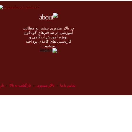
تمام حقوق اين سايت برای
در تالار میدوری بيشتر به مطالب
◄
آموزشی در شاخه های گوناگون
بویژه آموزش اُريگامی و
◄
کاردستی های کاغذی پرداخته
◄
ميشود .
◄
تماس با ما
-
تالار میدوری
-
بازگشت به بالا
-
باز