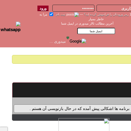
رمز ورودتان را فراموش کرده اید؟
—
ثبت نام
مرا به
خاطر بسپار
آخرین مطالب تالار میدوری در ایمیل شما
✾