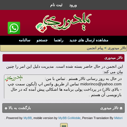
ورود
ثبت نام
مشاهده ارسال های جدید
راهنما
جستجو
سالنامه
تالار میدوری
>
پیام انجمن
تالار میدوری
این انجمن در حال حاضر بسته شده است. مدیریت دلیل این امر را چنین
بیان می کند:
در حال به روز رسانی تالار هستم . تماس با من:
midorinco@yahoo.com تماس از طریق واتس اپ (آیکون سمت چپ
- بالای تالار) در پرداخت پولی برنامه ها اشکالی پیش آمده که در حال
بازنویسی آن هستم .
تالار میدوری
بازگشت به بالا
.
Powered by
MyBB
, mobile version by
MyBB GoMobile
, Persian Translation By
Midori
***