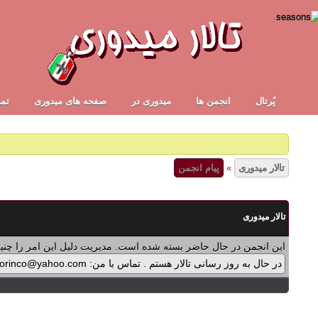
پُرتال
انجمن ها
ميدوری در
صفحه های میدوری
تما
تالار میدوری
»
پیام انجمن
تالار میدوری
این انجمن در حال حاضر بسته شده است. مدیریت دلیل این امر را چنین
در حال به روز رسانی تالار هستم . تماس با من: midorinco@yahoo.com تماس از طریق واتس اپ (آیکون سمت چپ - بالای تالار) در پرداخت پولی برنامه ها اشکالی پیش آمده که در حال بازنویسی آن هستم .