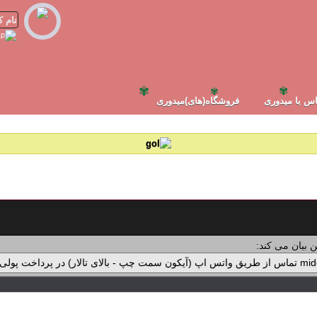
✾
✾
✾
س با میدوری
فروشگاه(های)میدوری
 بیان می کند: