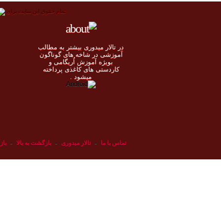
تمام حقوق اين سايت برای
در تالار میدوری بيشتر به مطالب
◄
آموزشی در شاخه های گوناگون
بویژه آموزش اُريگامی و
◄
کاردستی های کاغذی پرداخته
◄
ميشود .
◄
تماس با ما
-
تالار میدوری
-
بازگشت به بالا
-
باز