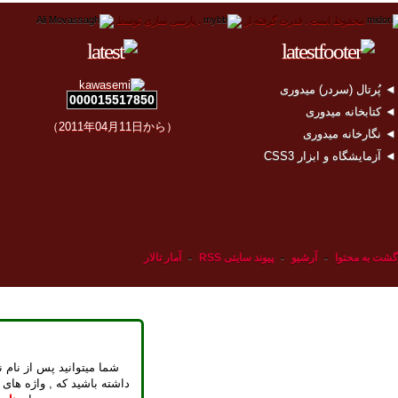
محفوظ است .
قدرت گرفته از
.
پارسی سازی توسط
 پُرتال (سردر) میدوری
000015517850
 کتابخانه میدوری
（2011年04月11日から）
 نگارخانه میدوری
 آزمایشگاه و ابزار CSS3
گشت به محتوا
-
آرشیو
-
پیوند سایتی RSS
-
آمار تالار
شما میتوانید پس از نام ن
داشته باشید که , واژه های 