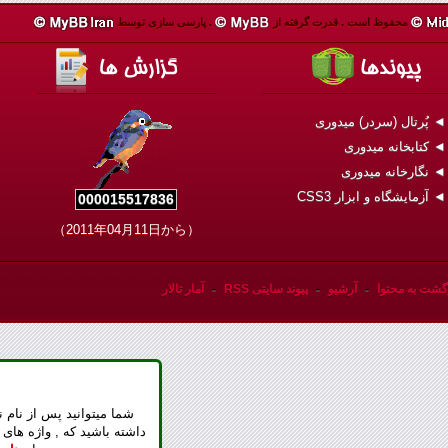
محفوظ است .
قدرت گرفته از
.
پارسی سازی توسط
 پُرتال (سردر) میدوری
 کتابخانه میدوری
 نگارخانه میدوری
 آزمایشگاه و ابزار CSS3
000015517836
（2011年04月11日から）
گشت به محتوا
-
آرشیو
-
پیوند سایتی RSS
-
آمار تالار
شما میتوانید پس از نام ن
داشته باشید که , واژه های 