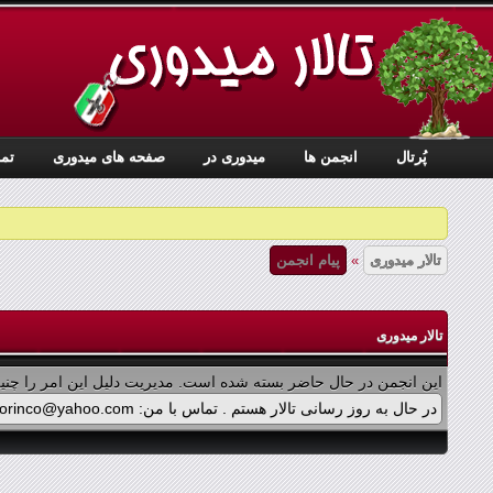
پُرتال
انجمن ها
ميدوری در
صفحه های میدوری
تما
تالار میدوری
»
پیام انجمن
تالار میدوری
این انجمن در حال حاضر بسته شده است. مدیریت دلیل این امر را چنین
در حال به روز رسانی تالار هستم . تماس با من: midorinco@yahoo.com تماس از طریق واتس اپ (آیکون سمت چپ - بالای تالار) در پرداخت پولی برنامه ها اشکالی پیش آمده که در حال بازنویسی آن هستم .