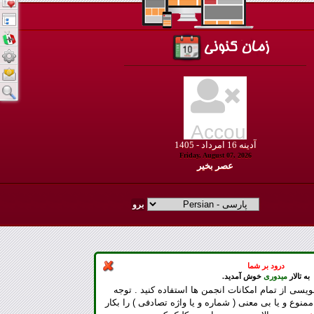
آدينه
16
امرداد -
1405
Friday, August 07, 2026
عصر بخير
درود بر شما
به تالار
میدوری
خوش آمدید.
ویسی از تمام امکانات انجمن ها استفاده کنید . توجه
ممنوع و یا بی معنی ( شماره و یا واژه تصادفی ) را بکار