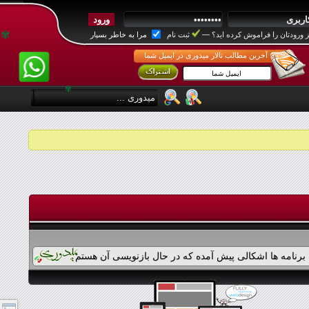
 ورودتان را فراموش کرده اید؟
—
ثبت نام
مرا به خاطر بسپار
✾
آخرین مطالب تالار میدوری در ایمیل شما
✾