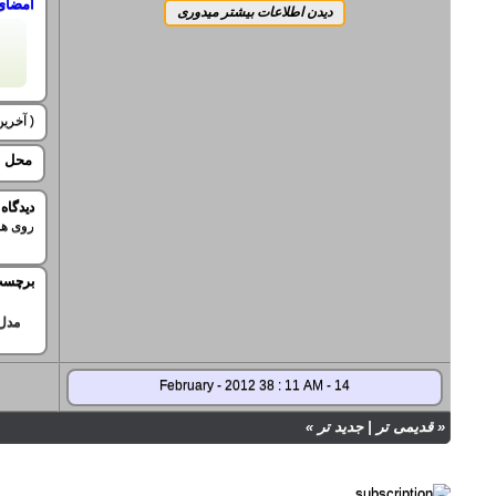
امضای
( آخرین ویرایش
محل ح
ديدگاه
روی هم
برچسب
مدل
14 - February - 2012 38 : 11 AM
«
قدیمی تر
|
جدید تر
»