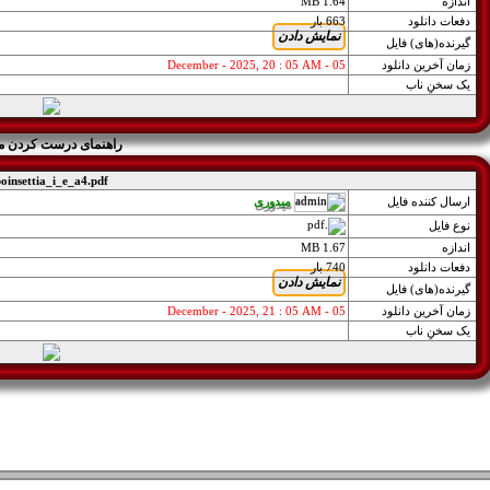
اندازه
1.64 MB
دفعات دانلود
663 بار
گيرنده(های) فايل
زمان آخرین دانلود
05 - December - 2025, 20 : 05 AM
یک سخنِ ناب
راهنمای درست کردن م
oinsettia_i_e_a4.pdf
میدوری
ارسال کننده فايل
نوع فايل
اندازه
1.67 MB
دفعات دانلود
740 بار
گيرنده(های) فايل
زمان آخرین دانلود
05 - December - 2025, 21 : 05 AM
یک سخنِ ناب