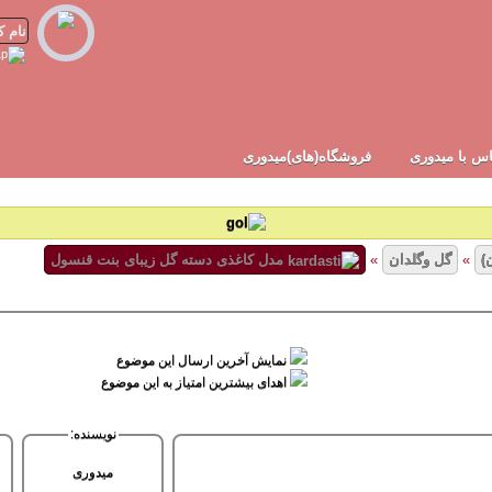
س با میدوری
فروشگاه(های)میدوری
)
»
گل وگلدان
»
مدل کاغذی دسته گل زیبای بنت قنسول
نمایش آخرین ارسال این موضوع
اهدای بیشترین امتیاز به این موضوع
)
sajede20
(
نویسنده:
میدوری