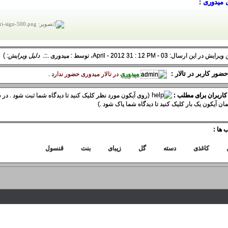
 میدوری :
)
 در این ارسال: 03 - April - 2012 31 : 12 PM، توسط :
میدوری
.::.
دلیل ویرایش:
ضور کاربر در تالار :
میدوری
در تالار ميدوری حضور ندارد .
 کاربران برای مطلب :
(روی آیکون مورد نظر کلیک کنید تا دیدگاه شما ثبت شود . در ص
ان آیکون یک بار کلیک کنید تا دیدگاه شما پاک شود .)
 ها :
کاغذی
دسته
گل
زیبای
بنت
قنسول