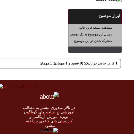
ابزار موضوع
مشاهده نسخه قابل چاپ
ارسال این موضوع به یک دوست
مشترک شدن در این موضوع
1 کاربر حاضر در تاپیک: (0 عضو, و 1 مهمان). 1 مهمان
تمام حقوق اين سايت برای
در تالار میدوری بيشتر به مطالب
◄
آموزشی در شاخه های گوناگون
بویژه آموزش اُريگامی و
◄
کاردستی های کاغذی پرداخته
◄
ميشود .
◄