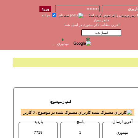
رمز ورودتان را فراموش کرده اید؟
—
ثبت نام
مرا به
خاطر بسپار
آخرین مطالب تالار میدوری در ایمیل شما
✾
✾
امتیاز موضوع:
کاربران مشترک شده در موضوع : 0 کاربر
آخرین ارسال:
پاسخ:
بازدید:
میدوری
1
7719