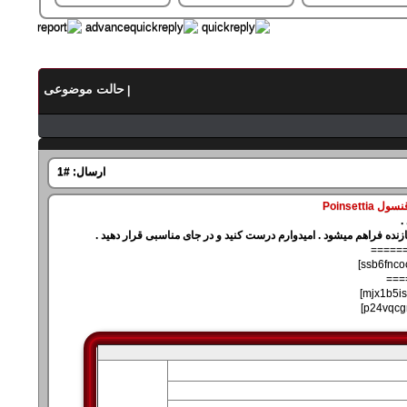
حالت موضوعی
|
ارسال:
#1
Poinsett
=====
===