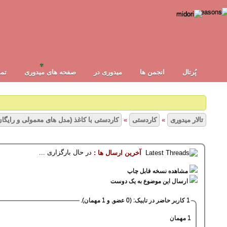
✾
پُرتال
انجمن ها
ميدوری در
صفحه های میدوری
تما
تالار میدوری
»
کاردستی
»
کاردستی با کاغذ (مدل های معمولی و رایگان
در حال بارگزاری ...
آخرین ارسال ها :
1
2
3
4
5
13 رأی - میانگین امیتازات : 2.08
مشاهده نسخه قابل چاپ
ارسال این موضوع به یک دوست
1 کاربر حاضر در تاپیک: (0 عضو, و 1 مهمان).
1 مهمان