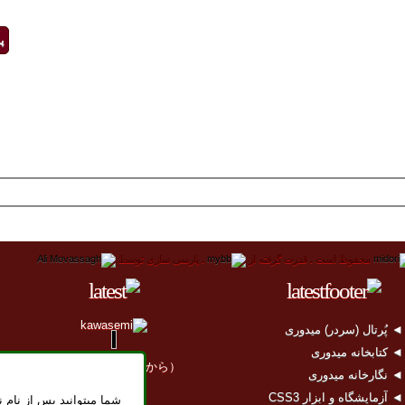
پ
محفوظ است .
قدرت گرفته از
.
پارسی سازی توسط
 پُرتال (سردر) میدوری
 کتابخانه میدوری
（2011年04月11日から）
 نگارخانه میدوری
 آزمایشگاه و ابزار CSS3
شما میتوانید پس از نام ن