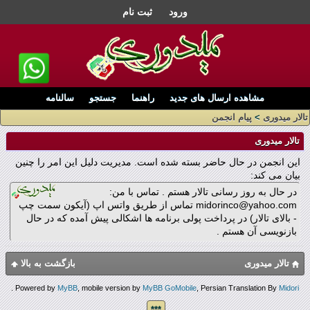
ورود
ثبت نام
مشاهده ارسال های جدید
راهنما
جستجو
سالنامه
تالار میدوری
>
پیام انجمن
تالار میدوری
این انجمن در حال حاضر بسته شده است. مدیریت دلیل این امر را چنین
بیان می کند:
در حال به روز رسانی تالار هستم . تماس با من:
midorinco@yahoo.com تماس از طریق واتس اپ (آیکون سمت چپ
- بالای تالار) در پرداخت پولی برنامه ها اشکالی پیش آمده که در حال
بازنویسی آن هستم .
تالار میدوری
بازگشت به بالا
.
Powered by
MyBB
, mobile version by
MyBB GoMobile
, Persian Translation By
Midori
***