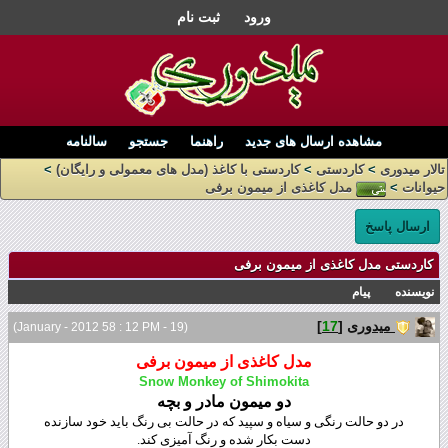
ورود
ثبت نام
مشاهده ارسال های جدید
راهنما
جستجو
سالنامه
تالار میدوری
>
کاردستی
>
کاردستی با کاغذ (مدل های معمولی و رایگان)
>
حیوانات
>
مدل کاغذی از میمون برفی
ارسال پاسخ
کاردستی مدل کاغذی از میمون برفی
نویسنده
پیام
میدوری
[
17
]
(19 - January - 2012 58 : 12 PM)
مدل کاغذی از میمون برفی
Snow Monkey of Shimokita
دو میمون مادر و بچه
در دو حالت رنگی و سیاه و سپید که در حالت بی رنگ باید خود سازنده
دست بکار شده و رنگ آمیزی کند.