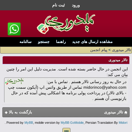
ورود
ثبت نام
مشاهده ارسال های جدید
راهنما
جستجو
سالنامه
تالار میدوری
>
پیام انجمن
تالار میدوری
این انجمن در حال حاضر بسته شده است. مدیریت دلیل این امر را چنین
بیان می کند:
در حال به روز رسانی تالار هستم . تماس با من:
midorinco@yahoo.com تماس از طریق واتس اپ (آیکون سمت چپ
- بالای تالار) در پرداخت پولی برنامه ها اشکالی پیش آمده که در حال
بازنویسی آن هستم .
تالار میدوری
بازگشت به بالا
.
Powered by
MyBB
, mobile version by
MyBB GoMobile
, Persian Translation By
Midori
***