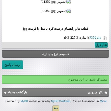
قطعه ها و راهنماي درست کردن مدل با فرمت jpg
P352.zip
(اندازه: 227.3 KB)
نقل قول
«
قدیمی تر
|
جدید تر
»
ارسال پاسخ
مشترک شدن در این موضوع
تالار میدوری
بازگشت به بالا
.
Powered by
MyBB
, mobile version by
MyBB GoMobile
, Persian Translation By
Midori
***