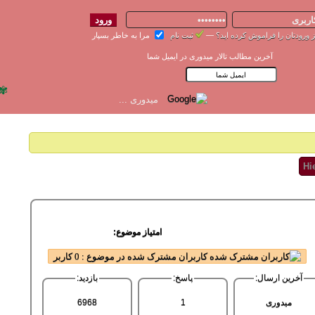
 ورودتان را فراموش کرده اید؟
—
ثبت نام
مرا به خاطر بسپار
آخرین مطالب تالار میدوری در ایمیل شما
✾
امتیاز موضوع:
کاربران مشترک شده در موضوع : 0 کاربر
آخرین ارسال:
پاسخ:
بازدید:
میدوری
1
6968