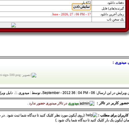
دفعات دانلود
472 بار
گيرنده(های) فايل
زمان آخرین دانلود
17 - June - 2026, 27 : 06 PM
یک سخنِ ناب
 میدوری :
در این ارسال: 06 - September - 2012 36 : 04 PM، توسط :
میدوری
.::.
دلیل ویر
ضور کاربر در تالار :
میدوری
در تالار ميدوری حضور ندارد .
 کاربران برای مطلب :
(روی آیکون مورد نظر کلیک کنید تا دیدگاه شما ثبت شود . در ص
ان آیکون یک بار کلیک کنید تا دیدگاه شما پاک شود .)