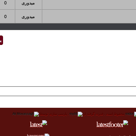
میدوری
0
میدوری
0
پ
محفوظ است .
قدرت گرفته از
.
پارسی سازی توسط