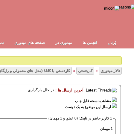
پُرتال
انجمن ها
ميدوری در
صفحه های میدوری
تما
تالار میدوری
»
کاردستی
»
کاردستی با کاغذ (مدل های معمولی و رایگان
در حال بارگزاری ...
آخرین ارسال ها :
1
2
3
4
5
19 رأی - میانگین امیتازات : 2.53
مشاهده نسخه قابل چاپ
ارسال این موضوع به یک دوست
1 کاربر حاضر در تاپیک: (0 عضو, و 1 مهمان).
1 مهمان