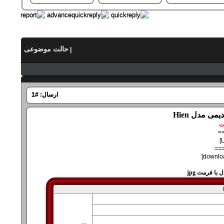
حالت موضوعی
|
ارسال:
#1
ی مدل Hien
=
==
ا فرمت jpg