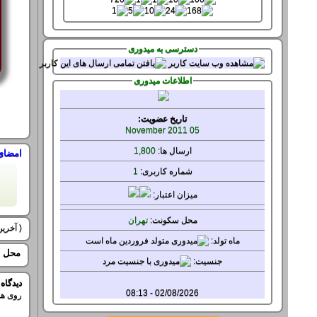
دسترسی به میدوری
اطلاعات میدوری
تاریخ عضویت:
05 November 2011
ارسال ها:
1,800
امضای
شماره کاربری:
1
میزان
اعتبار:
محل سکونت:
تهران
( آخرین ویرایش 
ماه تولد:
محل ح
جنسيت:
آخرین دیدار :
ديدگاه
02/08/2026 - 08:13
روی هم