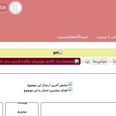
رمز
✾
س با میدوری
فروشگاه(های)میدوری
)
»
هوانوردها
»
مدل کاغذی هواپیمای جنگنده قدیمی مدل Hien
نمایش آخرین ارسال این موضوع
اهدای بیشترین امتیاز به این موضوع
نویسنده:
میدوری