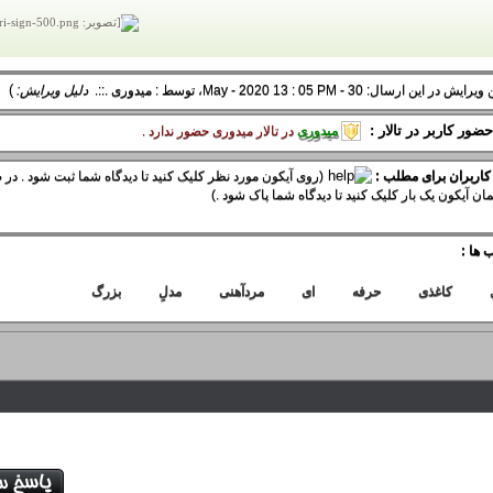
)
 در این ارسال: 30 - May - 2020 13 : 05 PM، توسط :
میدوری
.::.
دلیل ویرایش:
ضور کاربر در تالار :
میدوری
در تالار ميدوری حضور ندارد .
 کاربران برای مطلب :
(روی آیکون مورد نظر کلیک کنید تا دیدگاه شما ثبت شود . در ص
ان آیکون یک بار کلیک کنید تا دیدگاه شما پاک شود .)
 ها :
کاغذی
حرفه
ای
مردآهنی
مدلِ
بزرگ