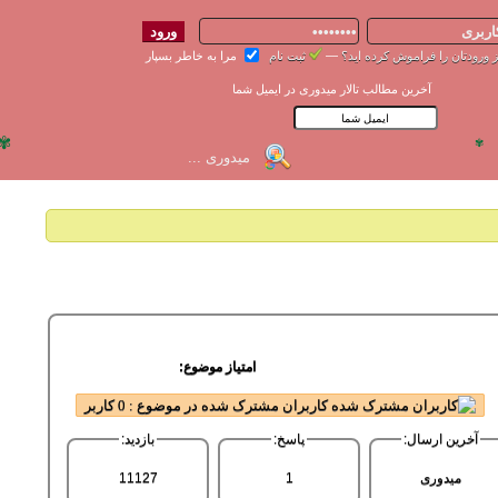
 ورودتان را فراموش کرده اید؟
—
ثبت نام
مرا به خاطر بسپار
آخرین مطالب تالار میدوری در ایمیل شما
✾
✾
امتیاز موضوع:
کاربران مشترک شده در موضوع : 0 کاربر
آخرین ارسال:
پاسخ:
بازدید:
میدوری
1
11127