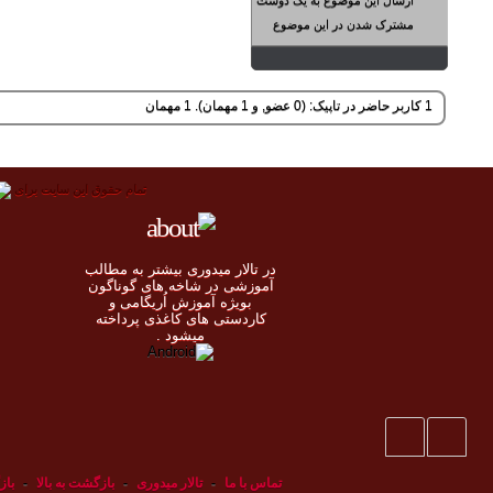
مشترک شدن در این موضوع
1 کاربر حاضر در تاپیک: (0 عضو, و 1 مهمان). 1 مهمان
تمام حقوق اين سايت برای
در تالار میدوری بيشتر به مطالب
◄
آموزشی در شاخه های گوناگون
بویژه آموزش اُريگامی و
◄
کاردستی های کاغذی پرداخته
◄
ميشود .
◄
تماس با ما
-
تالار میدوری
-
بازگشت به بالا
-
باز