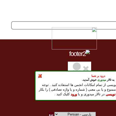
درود بر شما
به تالار
میدوری
خوش آمدید.
ویسی از تمام امکانات انجمن ها استفاده کنید . توجه
پنج شنبه
15
امرداد -
1405
ممنوع و یا بی معنی ( شماره و یا واژه تصادفی ) را بکار
Thursday, August 06, 2026
 نویسی
در تالار میدوری و یا
ورود
کلیک کنید .
ظهر بخير