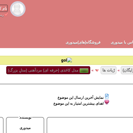
رمز
س با میدوری
فروشگاه(های)میدوری
ایگان)
»
رُبات ها
»
مدل کاغذی (حرفه ای) مردآهنی (مدلِ بزرگ)
نمایش آخرین ارسال این موضوع
اهدای بیشترین امتیاز به این موضوع
نویسنده:
میدوری