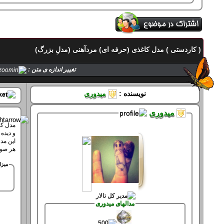
( کاردستی ) مدل کاغذی (حرفه ای) مردآهنی (مدلِ بزرگ)
تماس با میدوری
تغییر اندازه ی متن :
حالت میدوری
نویسنده :
میدوری
میدوری
صفحه های میدوری
و دیده
این مد
هر صور
سپاس های میدوری
میزا
سپاس کرده 61 بار
سپاس شده 361 بار
مدالهای میدوری