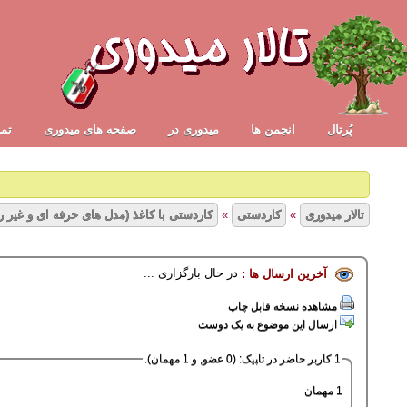
پُرتال
انجمن ها
ميدوری در
صفحه های میدوری
تما
تالار میدوری
»
کاردستی
»
کاردستی با کاغذ (مدل های حرفه ای و غیر ر
در حال بارگزاری ...
آخرین ارسال ها :
3 رأی - میانگین امیتازات : 1
1
2
3
4
5
مشاهده نسخه قابل چاپ
ارسال این موضوع به یک دوست
1 کاربر حاضر در تاپیک: (0 عضو, و 1 مهمان).
1 مهمان