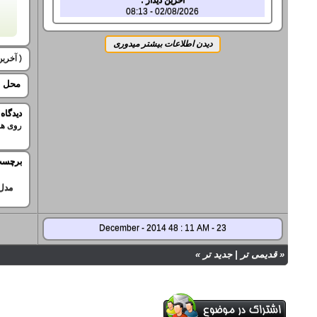
02/08/2026 - 08:13
( آخرین ویرایش
محل ح
ديدگاه
روی هم
برچسب
مدل
23 - December - 2014 48 : 11 AM
«
قدیمی تر
|
جدید تر
»