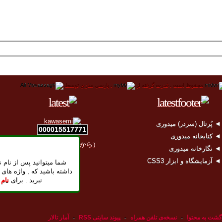
محفوظ است .
قدرت گرفته از
.
پارسی سازی توسط
 پُرتال (سردر) میدوری
000015517771
 کتابخانه میدوری
（2011年04月11日から）
 نگارخانه میدوری
 آزمایشگاه و ابزار CSS3
شما میتوانید پس از نام ن
داشته باشید که , واژه های 
نبرید . برای
نام
گشت به محتوا
-
نسخه‌ی تلفن همراه
-
پیوند سایتی RSS
-
آمار تالار