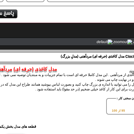
مدل کاغذی (حرفه ای) مردآهنی (مدلِ بزرگ)
مدل کاغذی (حرفه ای) مردآهن
 و در نهایت چاپ می شوند .
ل را می توانید با اندازه ی بزرگ چاپ کنید و بصورت لباس بپوشید همانند طراح این مدل که در 
ت برای این کار از کاغذ خیلی ضخیم (در حد مقوا) باید استفاده شود .
ن سختی کار :
95 از 100
قطعه های مدل بخش یکم (