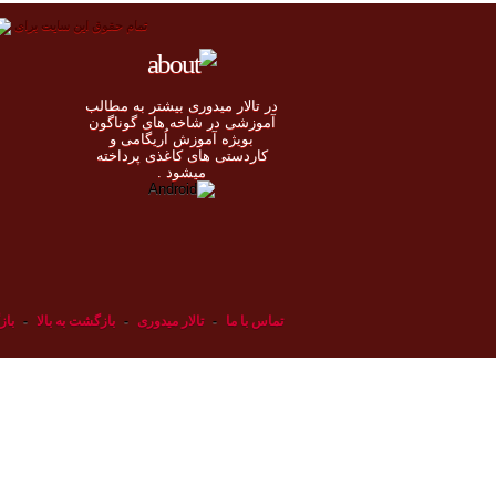
تمام حقوق اين سايت برای
در تالار میدوری بيشتر به مطالب
◄
آموزشی در شاخه های گوناگون
بویژه آموزش اُريگامی و
◄
کاردستی های کاغذی پرداخته
◄
ميشود .
◄
تماس با ما
-
تالار میدوری
-
بازگشت به بالا
-
باز