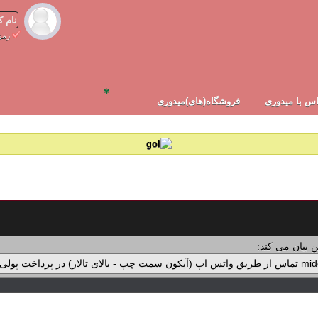
رمز
✾
س با میدوری
فروشگاه(های)میدوری
 بیان می کند: