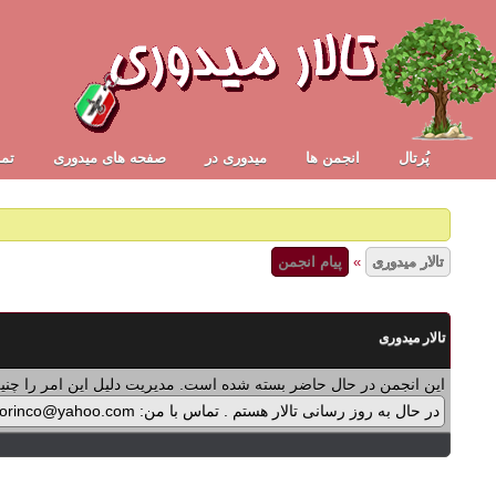
پُرتال
انجمن ها
ميدوری در
صفحه های میدوری
تما
تالار میدوری
»
پیام انجمن
تالار میدوری
این انجمن در حال حاضر بسته شده است. مدیریت دلیل این امر را چنین
در حال به روز رسانی تالار هستم . تماس با من: midorinco@yahoo.com تماس از طریق واتس اپ (آیکون سمت چپ - بالای تالار) در پرداخت پولی برنامه ها اشکالی پیش آمده که در حال بازنویسی آن هستم .