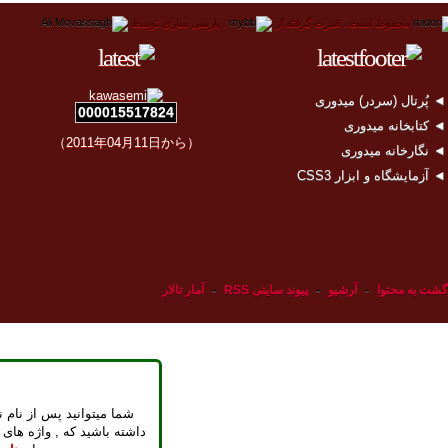
محفوظ است .
قدرت گرفته از
.
پارسی سازی توسط
 پُرتال (سردر) میدوری
000015517824
 کتابخانه میدوری
（2011年04月11日から）
 نگارخانه میدوری
 آزمایشگاه و ابزار CSS3
گشت به محتوا
-
آرشیو
-
پیوند سایتی RSS
-
آمار تالار
شما میتوانید پس از نام ن
داشته باشید که , واژه های 