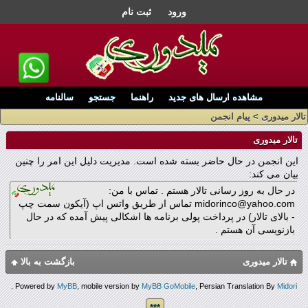
ورود
ثبت نام
مشاهده ارسال های جدید
راهنما
جستجو
سالنامه
تالار میدوری
>
پیام انجمن
تالار میدوری
این انجمن در حال حاضر بسته شده است. مدیریت دلیل این امر را چنین
بیان می کند:
در حال به روز رسانی تالار هستم . تماس با من:
midorinco@yahoo.com تماس از طریق واتس اپ (آیکون سمت چپ
- بالای تالار) در پرداخت پولی برنامه ها اشکالی پیش آمده که در حال
بازنویسی آن هستم .
تالار میدوری
بازگشت به بالا
.
Powered by
MyBB
, mobile version by
MyBB GoMobile
, Persian Translation By
Midori
***