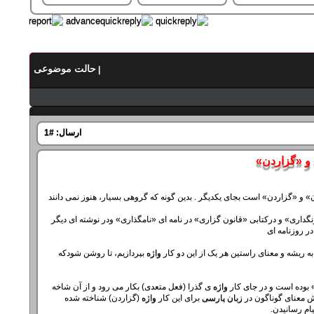
حالت موضوعی
|
ارسال:
#1
و «گزاردن»
‌» و «گزاردن» است بجای یکدیگر . بدین گونه که گروهی بسیار، هنوز نمی دانند‌
ونگداری‌» و درکتابی «قانون گزاری‌» در نامه ای ‌«نامگذاری» ودر نوشته ای دیگر
ر روزنامه ای‌
به ریشه و معنای راستین هر یک از این دو کار
واژه
بپردازیم، تا روشن شودکه
 بوده است و در جای کار
واژه
ی گذرا (فعل متعدی) بکار می رود و از آن شاخه
ش معنای گوناگون در
زبان
پارسی
برای این کار
واژه
(گزاردن) شناخته شده
یام رسانیدن.