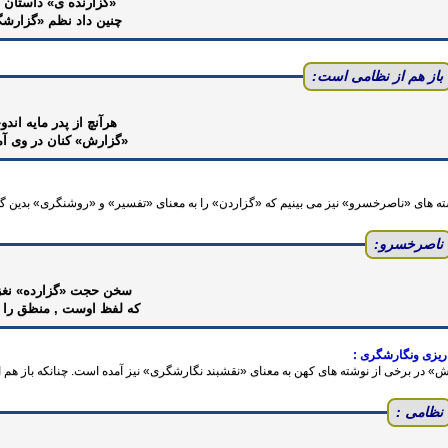
«گزارنده ی» داستان 
چنین داد نظم «گزارش
باز هم از نظامی است:
هرآنچ از پدر مایه اند
«گزارش» کنان در وی آ
ته های ‌«ناصرخسرو» نیز می بینیم که «گزاردن» را به معنای ‌«تفسیر‌» و «روشنگری» بدین گ
ناصرخسرو:
سخن حجت «گزارده» نغز و
که لفظ اوست , منظق را 
 ریزی ونگارشگری :
» در برخی از نوشته های کهن به معنای‌ «نقشبند نگارشگری» نیز آمده است. چنانکه باز هم 
نظامی :