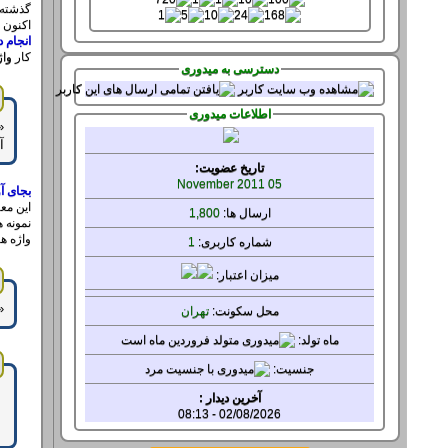
گذشته ا
اکنون 
انجام د
کار
واژ
دسترسی به میدوری
اطلاعات میدوری
آن را دا
تاریخ عضویت:
05 November 2011
بجای آ
این مع
ارسال ها:
1,800
نمونه 
واژه ها
شماره کاربری:
1
میزان
اعتبار:
‌
محل سکونت:
تهران
ماه تولد:
جنسيت:
آخرین دیدار :
02/08/2026 - 08:13