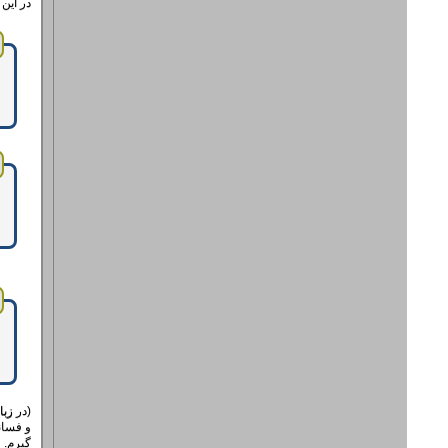
در این
(در
زبا
و فسان
گیرم.