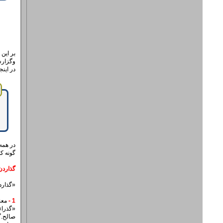
بر این 
وگزارش
در این
گونه که
گذاردن
‌«گذار
1 -
معنای «گذاشتن» (عبورکردن) است که به
«گذرا‌»
صالح.گ