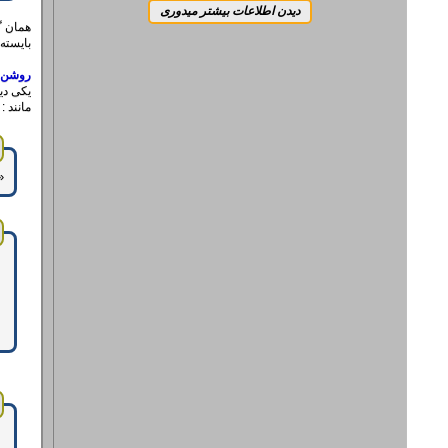
همان گ
بایسته 
روشن 
یکی دی
مانند :
‌