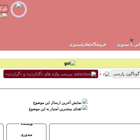
✾
س با میدوری
فروشگاه(های)میدوری
گوناگون پارسی
»
بررسی واژه های «گذاردن» و «گزاردن»
نمایش آخرین ارسال این موضوع
اهدای بیشترین امتیاز به این موضوع
نویسنده:
میدوری