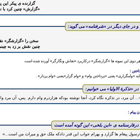
گزارنده ی پیکر این پ
«گزارش» چنین کرد با ن
و در جای دیگر در «شرفنامه‌» می گوید:
سخن را «گزارشگر» نق
چنین نقش بر زد به چینی
هر دوی این نمونه ها «گزارشگر‌» درکاربرد «نقاش ونگارگر‌» آورده شده است
داختن :
پایه «وامگزاری» یعنی «پرداختن وام» و «وام گزار»یعنی «وام پرداز» .
در ‌«تذکرة الاولیا» می خوانیم:
«... آن مرد، در تذکره نگاه کرد، آنجا نوشته بودکه هزاردرم وام دارم. پس، آن مرد وام
 پیام :
درفارسنامه ی ‌«ابن بلخی» این گونه آمده است
«رسول پیغام ها گزارد و بهرام جواب این قدر دادکه ملک حق و میراث من است...»