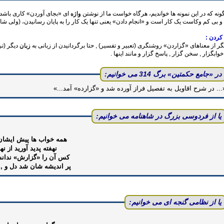
ونه که در این نمونه ها خواندیم، هرگاه خواست ما از نوشتن
واژه
ای «بجای آوردن» کاری باشد، آ
و بی کم وکاست یک کار است و ‌«انجام دادن‌» یعنی تنها یک کار را به پایان رسانیدن، (ولی شاید
کردن :
گر از معناهای «گزاردن» روشنگری (تعبیر و تفسیر) , حتا برگردانیدن از زبانی به
زبان
دیگر (ت
 خوابگزار , سخن گزار , پاسخ گزار و مانند اینها .
در ‌«جامع حکمتین‌» برگ 314 می خوانیم:‌
«... در شرح اقاویل به تفصیل فراز آورده شد و ‌«گزارده» آمد...»
یا از فردوسی بزرگ در شاهنامه می خوانیم‌:
همه خواب ها پیش ایشان
نهفته پدید آورید از ن
کس آن را «گزارش» ندان
پر اندیشه شان شد دل و , 
یا از نظامی گنجه ای می خوانیم: