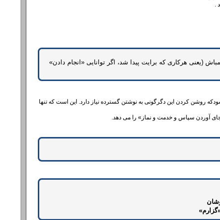
 .
 پیش آید . هرچه تو راکفایت ‌«گزاران‌» آن باشد، مستبد رای خویش مباش‌ (یعنی هرکاری که برایت پیدا شد، اگر توانایی «انجام دادن‌»
شودکه روشن کردن این دگرگونی به نوشتن گسترده نیاز دارد. این است که تنها
 ‌«بجای آوردن سپاس و خدمت و نماز» را می دهد.
وشان
گزارم»