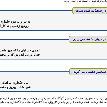
 باره ازگذشگان، نمونه هایی می آورم.
در شاهنامه آمده است:
نه تیر و نه نیزه «گذار»
بروهیچ زخمی , نه کار 
در دیوان حافظ می بینیم :
عماری دار لیلی را که مهر ماه 
خدایا در دل اندازش که بر مجنو
همچنین دقیقی می گوید :
بیابا «گذارد» به اندک 
شود شاه , پیروز و دشمن
ن
پارسی، دستوری است که می توان گهگاه‌ «الف» برخی از
واژه
ها را برداشت و این کار به نو
ه، شاه و شه، اشکم و شکم ) بر این پایه از کار
واژه
ی «گذاشتن» شاخه ی «گذ‌شتن» به معای «سپ