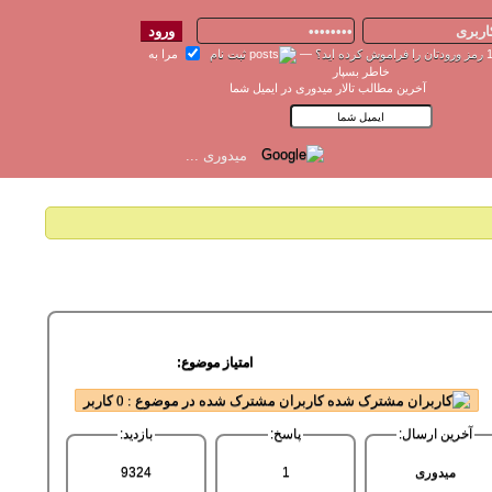
رمز ورودتان را فراموش کرده اید؟
—
ثبت نام
مرا به
خاطر بسپار
آخرین مطالب تالار میدوری در ایمیل شما
امتیاز موضوع:
کاربران مشترک شده در موضوع : 0 کاربر
آخرین ارسال:
پاسخ:
بازدید:
میدوری
1
9324