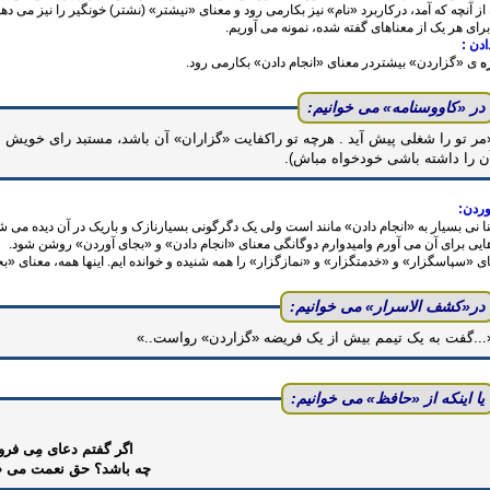
ز آنچه که آمد، درکاربرد «نام» نیز بکارمی رود و معنای «نیشتر‌» (نشتر) خونگیر را نیز می دهد
برای هر یک از معناهای گفته شده، نمونه می آوریم.
ادن :
ه
ی ‌«گزاردن‌» بیشتردر معنای «انجام دادن» بکارمی رود.
در ‌«کاووسنامه» می خوانیم:
‌«مر تو را شغلی
شته باشی خودخواه مباش).
وردن:
نا نی بسیار به «انجام دادن» مانند است ولی یک دگرگونی بسیارنازک و باریک در آن دیده می 
هایی برای آن می آورم وامیدوارم دوگانگی معنای ‌«انجام دادن» و «بجای آوردن» روشن شود.
ی‌ «سپاسگزا‌ر» و ‌«خدمتگزار‌» و ‌«نمازگزار‌» را همه شنیده و خوانده ایم. اینها همه، معنای
در«کشف الاسرا‌ر» می خوانیم:
«...گفت به یک تیمم بیش از یک فریضه «گزاردن» رواست..‌»
یا اینکه از ‌«حافظ‌» می خوانیم:
اگر گفتم دعای مِی فر
چه باشد؟ حق نعمت می «