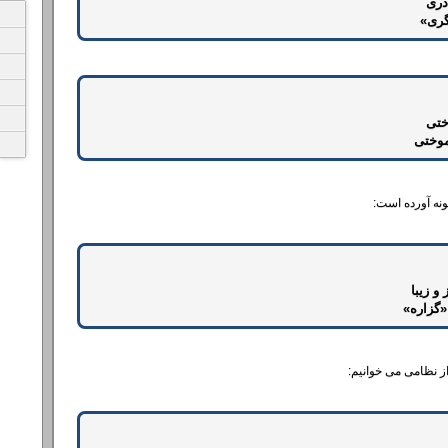
دری
گری»
وختی
موختی
ونه آورده است:
 زیبا
«گزاره»
از نظامی می خوانیم: