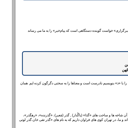
برگزاری‌» خواست گوینده دستگاهی است که پیام‌خبر‌» را به ما می رساند
ن
کهن
در همه ی آنچه که در این جستار از آغاز تا اینجا گفته شد «گزارش‌» با «ز‌» نوشته می شود و چناچه آن را با ‌«ذ» بنویسیم نادرست است و معناها را به سختی دگرگون کرده ایم. همان
آن شاخه ها و ساخت های «گذا‌» (یاگُدار) , گذر (مَعبر)، «گذرنده‌»، «رهگذر‌»،
ه اند و ما، در تهران کوی های فراوان داریم که به نام های ‌«گذر تقی خان.گذر لوتی