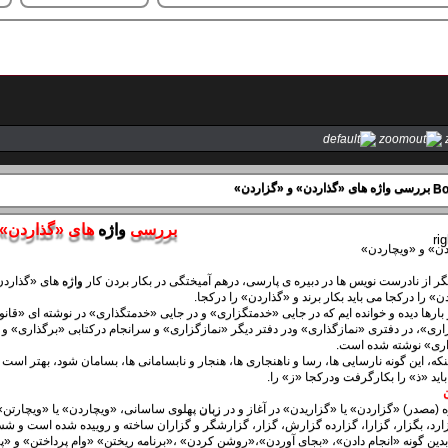
بررسی واژه های «گذاردن» و «گزاردن»
بررسی
واژه
های «گذاردن» 
دن» و «ویچاردن»
گر از نادرست نویس ها در دبیره ی پارسی، درهم آمیختگی در بکار بردن کار
واژه
های ‌«گذاردن
‌» را درکجا می باید بکار برند و «گذاردن‌» را درکجا.
 بارها دیده و خوانده ایم که در جایی ‌«خدمتگزاری‌» و در جایی ‌«خدمتگذاری‌» در نوشته ای «قان
زاری‌»، در دفتری ‌«نمازگذاری» ودر دفتر دیگر‌ «نمازگزاری» و سرانجام درکتابی «برگذاری» و د
ری‌» نوشته شده است.
نکه، این گونه نارسایی ها، رسا و ناهنجاری ها، هنجار و نابسامانی ها، بسامان شود، بهتر است 
اید «ذ‌» را بکارگرفت ودرکجا «ز‌» را.
 (مصدر) ‌«گزاردن‌» یا «گزاریدن» در آغاز و در
زبان
پهلوی ساسانی، ‌«ویچاردن‌» یا «ویچارتن»
ارد، بگزار، گزارا، گزارده گزارش، گزار، گزارشگر و گزاران ساخته و روییده شده است و ش
ین گونه ‌«انجام دادن‌»، «بجای آوردن‌»،‌«روشن کردن» ،‌«برنامه ریختن‌» «وام پرداختن‌» و ‌«پ