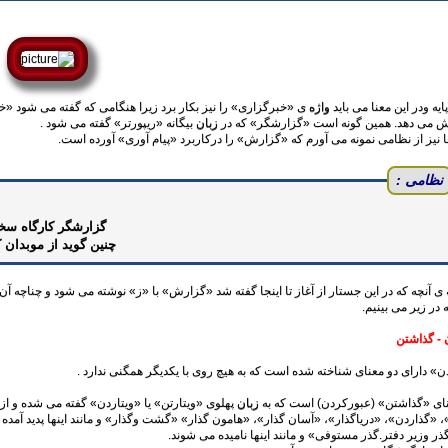
پایه ودر این معنا می باید
واژه
ی «خبرگزاری‌» را نیز بکار برد زیرا هنگامی که گفته می شود «خ
 می دهد. همین گونه است ‌«گزارشگر‌» که در
زبان
بیگانه‌ «ریپورتر‌» گفته می شود .
جا نیز از نظامی نمونه می آورم که «گزارش» را درکاربرد «پیام آوری‌» آورده است.
نظامی :
گزارشگر کارگاه سخ
چنین گوید از موبدان 
 در زیر می بینیم.
 - گذاشتن
دن‌» دارای دو معنای شناخته شده است که به هیچ روی با یکدیگر همگنی ندارد .
زبان
پهلوی ‌«ویتارتن‌» یا «ویتاردن»‌ گفته می شده و از 
، ‌«گذاردن‌»، «دریاگذار‌»، ‌«آسان گذار‌»، ‌«هامون گذار‌» ‌«گشت وگذار» و مانند اینها پدید آمد
ذر وزیر دفتر.گذر مستوفی‌» و مانند اینها نامیده می شوند.