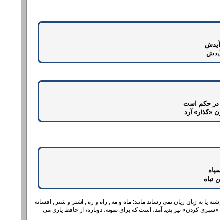
 آیدش
آیدش
, در حکم است
ن «گذار» آرد
سپاه
 تباه
شته یا به
زبان
زیان نمی رساند مانند: ماه و مه , راه و ره , اشتر و شتر , افسانه
ری کردن‌» نیز پدید آمد، است که برای نمونه، دوباره، از حافظ یاری می