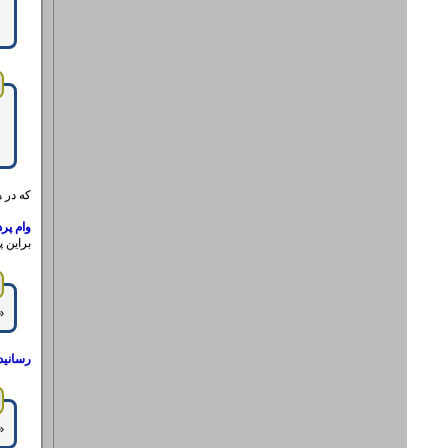
که در 
وام پر
براین 
‌
رسانیدن
‌