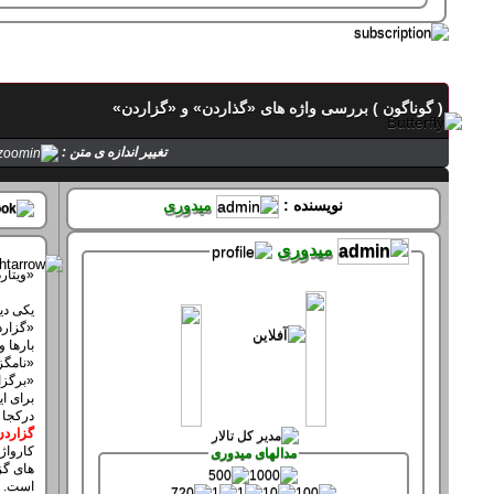
تماس با میدوری
( گوناگون ) بررسی واژه های «گذاردن» و «گزاردن»
حالت میدوری
تغییر اندازه ی متن :
صفحه های میدوری
نویسنده :
میدوری
میدوری
«ویتار
سپاس های میدوری
یکی دی
سپاس کرده 61 بار
«گزاردن
سپاس شده 361 بار
بارها و
‌«نامگ
«برگزا
برای ای
درکجا ب
گزاردن
کارواژه
مدالهای میدوری
های گز
است. بد