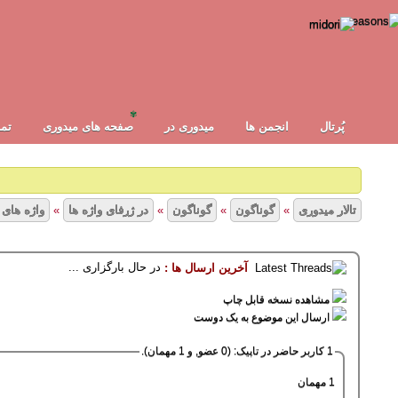
✾
پُرتال
انجمن ها
ميدوری در
صفحه های میدوری
تما
تالار میدوری
»
گوناگون
»
گوناگون
»
در ژرفای واژه ها
»
واژه های 
در حال بارگزاری ...
آخرین ارسال ها :
1
2
3
4
5
10 رأی - میانگین امیتازات : 2.1
مشاهده نسخه قابل چاپ
ارسال این موضوع به یک دوست
1 کاربر حاضر در تاپیک: (0 عضو, و 1 مهمان).
1 مهمان