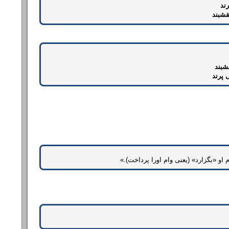
رند
قشبند
شبند
 پرند
 او «بگزارد‌» (یعنی وام اورا پرداخت).»