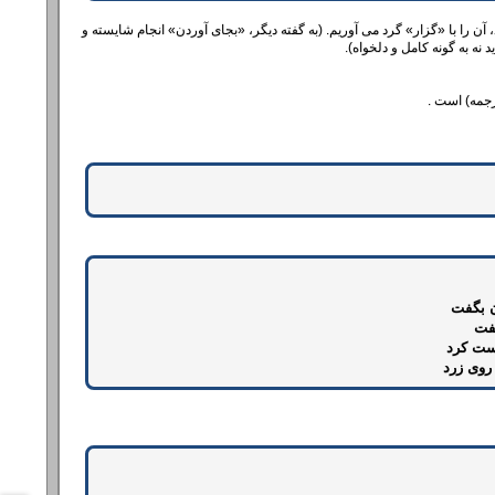
ن را با «گزار» گرد می آوریم. (به گفته دیگر، «بجای آوردن» انجام شایسته و
 نه به گونه کامل و دلخواه).
رجمه) است .
 بگفت
هفت
ست کرد
روی زرد