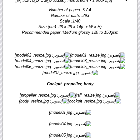
[b]Instructions - 1,988kB راهنمای درست کردن مدل[/b]
Number of pages :5 A4
Number of parts :293
Scale :1/40
Size (cm) :28 x 28 x 14(L x W x H)
Recommended paper :Medium glossy 120 to 150gsm
Cockpit, propeller, body