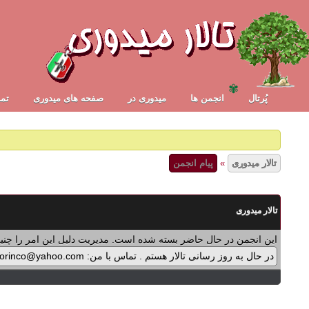
✾
✾
پُرتال
انجمن ها
ميدوری در
صفحه های میدوری
تما
تالار میدوری
»
پیام انجمن
تالار میدوری
این انجمن در حال حاضر بسته شده است. مدیریت دلیل این امر را چنین
در حال به روز رسانی تالار هستم . تماس با من: midorinco@yahoo.com تماس از طریق واتس اپ (آیکون سمت چپ - بالای تالار) در پرداخت پولی برنامه ها اشکالی پیش آمده که در حال بازنویسی آن هستم .