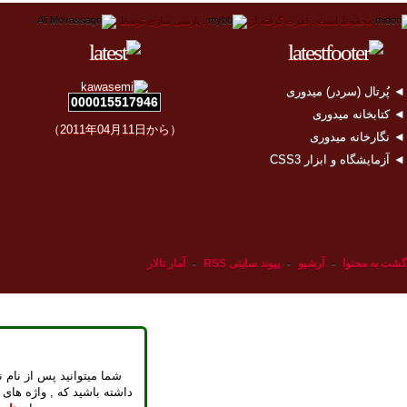
محفوظ است .
قدرت گرفته از
.
پارسی سازی توسط
 پُرتال (سردر) میدوری
000015517946
 کتابخانه میدوری
（2011年04月11日から）
 نگارخانه میدوری
 آزمایشگاه و ابزار CSS3
گشت به محتوا
-
آرشیو
-
پیوند سایتی RSS
-
آمار تالار
شما میتوانید پس از نام ن
داشته باشید که , واژه های 