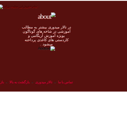
تمام حقوق اين سايت برای
در تالار میدوری بيشتر به مطالب
◄
آموزشی در شاخه های گوناگون
بویژه آموزش اُريگامی و
◄
کاردستی های کاغذی پرداخته
◄
ميشود .
◄
تماس با ما
-
تالار میدوری
-
بازگشت به بالا
-
باز