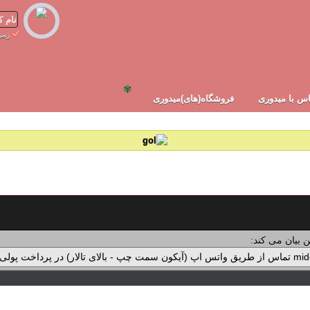
رمز
✾
س با میدوری
فروشگاه(های)میدوری
 بیان می کند: