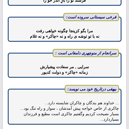
فرستد تو را باژِ اندر خو را
فرخی سیستانی سروده است:
مرا بگو کزینجا چگونه خواهی رفت
نه با تو توشه ی راه و نه «چاکر» و نه غلام
سرانجام از منوچهری دامغانی است :
سرایی , مر سعادت پیشیارش
زمانه «چاکر» و دولت کدیور
بیهقی درتاریخ خود می نویسد:
... خداوند هم بندگان و چاکران شایسته دارد...
چاکری از خاص خواجه پیش آمدشان ، سوار و راه تنگ بود...
بسیار نصیحت کردیم وگفتیم چاکری است مطیع و فرزندان
بسیاردارد...