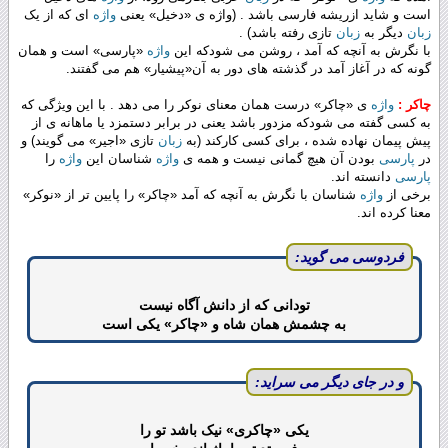
است و شاید ازریشه فارسی باشد . (واژه ی «دخیل» یعنی
واژه
ای که از یک
زبان
دیگر به
زبان
تازی رفته باشد) .
با نگرش به آنچه که آمد ، روشن می شودکه این
واژه
‌«پارسی‌» است و همان
گونه که در آغاز آمد در گذشته های دور به آن«پیشیار‌» هم می گفتند.
چاکر :
واژه
ی ‌«چاکر‌» درست همان معنای نوکر را می دهد . با این ویژگی که
به کسی گفته می شودکه مزدور باشد یعنی در برابر دستمزد یا ماهانه ی از
پیش پیمان نهاده شده ، برای کسی کارکند (به
زبان
تازی «اجیر» می گویند) و
در
پارسی
بودن آن هیچ گمانی نیست و همه ی
واژه
شناسان این
واژه
را
پارسی
دانسته اند.
برخی از
واژه
شناسان با نگرش به آنچه که آمد «چاکر» را پایین تر از «نوکر‌»
معنا کرده اند.
فردوسی می گوید:
تودانی که از دانش آگاه نیست
به چشمش همان شاه و «چاکر» یکی است
و در جای دیگر می سراید:
یکی «چاکری» نیک باشد تو را