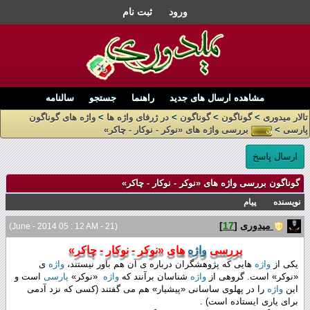
ورود
ثبت نام
مشاهده ارسال های جدید
راهنما
جستجو
سالنامه
تالار میدوری
>
گوناگون
>
گوناگون
>
در ژرفای واژه ها
>
واژه های گوناگون
پارسی
>
بررسی واژه های «نوکر - نوکار - چاکر»
ارسال پاسخ
گوناگون بررسی واژه های «نوکر - نوکار - چاکر»
نویسنده
پیام
میدوری
[
17
]
(21 - June - 2014 05 : 12 AM)
بررسی
واژه
های «نوکر - نوکار - چاکر»
یکی از
واژه
هایی که پژوهشگران درباره ی آن هم باور نیستند،
واژه
ی
«نوکر» است. گروهی از
واژه
شناسان برآنند که
واژه
‌ «نوکر»
پارسی
است و
این
واژه
را در پهلوی ساسانی «پیشیار» هم می گفتند (کسی که نزد آدمی
برای یاری ایستاده است) .