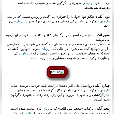
ازکتاب خود،
واژه
ی ‌«نوکر‌» را دگرگون شده ی «نوکا‌ر» دانسته است
ودرست هم هست.
دوم آنکه :
چنگیز تنها «تولی» را «نوکر» می گفت و روشن نیست که براستی
واژه
ی ‌«نوکر» در
زبان
ترکی مغولی همان معنای ‌«نوکر» در
زبان
پارسی
را
بدهد.
سوم آنکه :
‌«هابسن جانسن‌» در برگ های ٦٢٨ و ٦٢٩ کتاب خود در این زمینه
می نویسد:
‌«... نوکر به معنای مستخدم در هندوستان هم گفته می شود و ریشه فارسی
دارد و «نوکر» گفته می شود . در حالی که در
زبان
مغولی «نوکور» گفته می
شودکه به معنای ‌«دوست، یار و رفیق» است. همچنان که در
زبان
ترکی
جغتایی ‌«نوکر» به معنای «دوست مشاور و مشتری‌» است...
چهارم آنکه :
روانشاد علی اکبر دهخدا در لغت نامه خود می نویسد: شاید
واژه
ی ‌«نوکر» از ریشه ی «ناو‌» و «کا‌ر» گرفته شده باشد، به معنای
«کارگرکشتی و جاشوی» امروزی و این
واژه
رفته رفته به ‌«نوکر» دگرگون
شده است.
پنجم آنکه :
درکتاب ‌«معجم متن اللُغه‌» که به
زبان
تازی نوشته شده است،
آمده که
واژه
ی ‌«نوکر‌» که در
زبان
عربی بکارمی رود، از
واژه
های دخیل