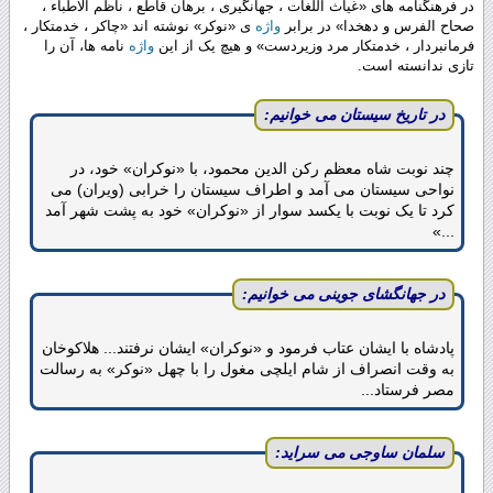
در فرهنگنامه های ‌«غیاث اللغات ، جهانگیری ، برهان قاطع ، ناظم الاطباء ،
صحاح الفرس و دهخدا» در برابر
واژه
ی ‌«نوکر» نوشته اند «چاکر ، خدمتکار ،
فرمانبردار ، خدمتکار مرد وزیردست» و هیچ یک از این
واژه
نامه ها، آن را
تازی ندانسته است.
در تاریخ سیستان می خوانیم:
چند نوبت شاه معظم رکن الدین محمود، با «نوکران» خود، در
نواحی سیستان می آمد و اطراف سیستان را خرابی (ویران) می
کرد تا یک نوبت با یکسد سوار از ‌«نوکران» خود به پشت شهر آمد
...»
در جهانگشای جوینی می خوانیم:
پادشاه با ایشان عتاب فرمود و «نوکران» ایشان نرفتند... هلاکوخان
به وقت انصراف از شام ایلچی مغول را با چهل «نوکر» به رسالت
مصر فرستاد...
سلمان ساوجی می سراید: