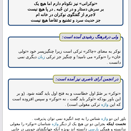
«نوکرانی» نیز نکونام دارم اما هیچ یک
بر سرش دستار و در تن جُبه , در پا هیچ نیست
لاجرم از گفتگوی نوکران در خانه ام
جز حدیث سرد و تشنیع و تقاضا هیچ نیست
ولی درفرهنگ رشیدی آمده است:
نوکر به معنای «چاکر‌» ترکی است زیرا چنگیزپسر خود «تولی
خان» را «نوکر» می نامید! و چنگیز جز ترکی
زبان
دیگری نمی
دانست .
در انجمن آرای ناصری نیز آمده است:
«نوکر» بر ضَمّ اول خطاست و به فتح اول باید گفته شود. (و بر
این باور بودکه «نَوکر باید گفت ، نه «نوکر» و سپس افزوده است
که این
واژه
ترکی مغولی است) .
باور این دو
واژه
شناس را به چند انگیزه نمی توان پذیرفت .
نخست اینکه
بجزاین دو تن هیچ یک از دیگر
واژه
شناسان‌ «نوکر» را مغولی
ندانسته و همگی
پارسی
دانسته اند بویژه آنکه جهانگشای جوینی در جایی