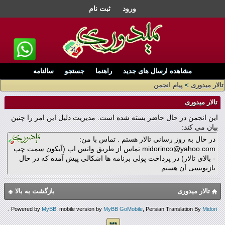
ورود
ثبت نام
مشاهده ارسال های جدید
راهنما
جستجو
سالنامه
تالار میدوری
>
پیام انجمن
تالار میدوری
این انجمن در حال حاضر بسته شده است. مدیریت دلیل این امر را چنین
بیان می کند:
در حال به روز رسانی تالار هستم . تماس با من:
midorinco@yahoo.com تماس از طریق واتس اپ (آیکون سمت چپ
- بالای تالار) در پرداخت پولی برنامه ها اشکالی پیش آمده که در حال
بازنویسی آن هستم .
تالار میدوری
بازگشت به بالا
.
Powered by
MyBB
, mobile version by
MyBB GoMobile
, Persian Translation By
Midori
***