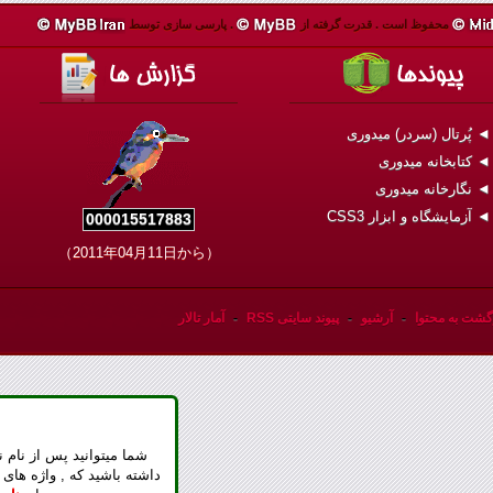
محفوظ است .
قدرت گرفته از
.
پارسی سازی توسط
 پُرتال (سردر) میدوری
 کتابخانه میدوری
 نگارخانه میدوری
 آزمایشگاه و ابزار CSS3
000015517883
（2011年04月11日から）
گشت به محتوا
-
آرشیو
-
پیوند سایتی RSS
-
آمار تالار
شما میتوانید پس از نام ن
داشته باشید که , واژه های 