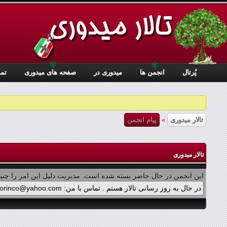
✾
✾
پُرتال
انجمن ها
ميدوری در
صفحه های میدوری
تما
تالار میدوری
»
پیام انجمن
تالار میدوری
این انجمن در حال حاضر بسته شده است. مدیریت دلیل این امر را چنین
در حال به روز رسانی تالار هستم . تماس با من: midorinco@yahoo.com تماس از طریق واتس اپ (آیکون سمت چپ - بالای تالار) در پرداخت پولی برنامه ها اشکالی پیش آمده که در حال بازنویسی آن هستم .