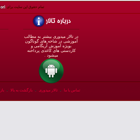
تمام حقوق اين سايت برای
در تالار میدوری بيشتر به مطالب
◄
آموزشی در شاخه های گوناگون
بویژه آموزش اُريگامی و
◄
کاردستی های کاغذی پرداخته
◄
ميشود .
◄
تماس با ما
-
تالار میدوری
-
بازگشت به بالا
-
باز