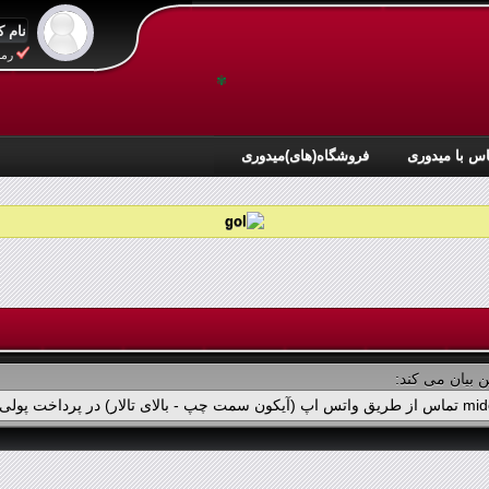
رمز
✾
س با میدوری
فروشگاه(های)میدوری
 بیان می کند: