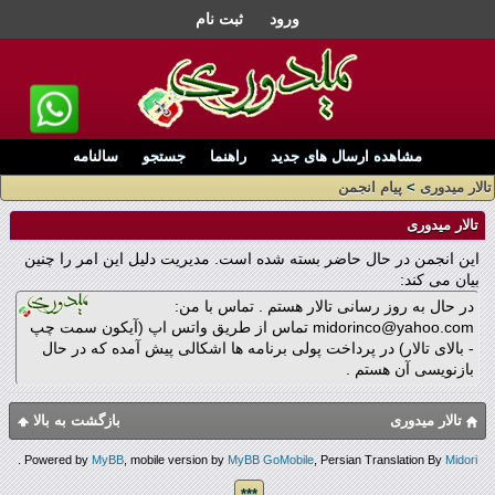
ورود
ثبت نام
مشاهده ارسال های جدید
راهنما
جستجو
سالنامه
تالار میدوری
>
پیام انجمن
تالار میدوری
این انجمن در حال حاضر بسته شده است. مدیریت دلیل این امر را چنین
بیان می کند:
در حال به روز رسانی تالار هستم . تماس با من:
midorinco@yahoo.com تماس از طریق واتس اپ (آیکون سمت چپ
- بالای تالار) در پرداخت پولی برنامه ها اشکالی پیش آمده که در حال
بازنویسی آن هستم .
تالار میدوری
بازگشت به بالا
.
Powered by
MyBB
, mobile version by
MyBB GoMobile
, Persian Translation By
Midori
***