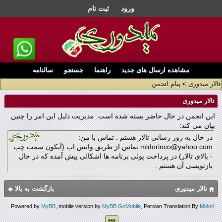
ورود
ثبت نام
مشاهده ارسال های جدید
راهنما
جستجو
سالنامه
تالار میدوری
>
پیام انجمن
تالار میدوری
این انجمن در حال حاضر بسته شده است. مدیریت دلیل این امر را چنین
بیان می کند:
در حال به روز رسانی تالار هستم . تماس با من:
midorinco@yahoo.com تماس از طریق واتس اپ (آیکون سمت چپ
- بالای تالار) در پرداخت پولی برنامه ها اشکالی پیش آمده که در حال
بازنویسی آن هستم .
تالار میدوری
بازگشت به بالا
.
Powered by
MyBB
, mobile version by
MyBB GoMobile
, Persian Translation By
Midori
***