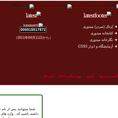
محفوظ است .
قدرت گرفته از
.
پارسی سازی توسط
 پُرتال (سردر) میدوری
000015517872
 کتابخانه میدوری
（2011年04月11日から）
 نگارخانه میدوری
 آزمایشگاه و ابزار CSS3
گشت به محتوا
-
آرشیو
-
پیوند سایتی RSS
-
آمار تالار
شما میتوانید پس از نام ن
داشته باشید که , واژه های 