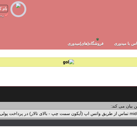
رمز
✾
س با میدوری
فروشگاه(های)میدوری
 بیان می کند: