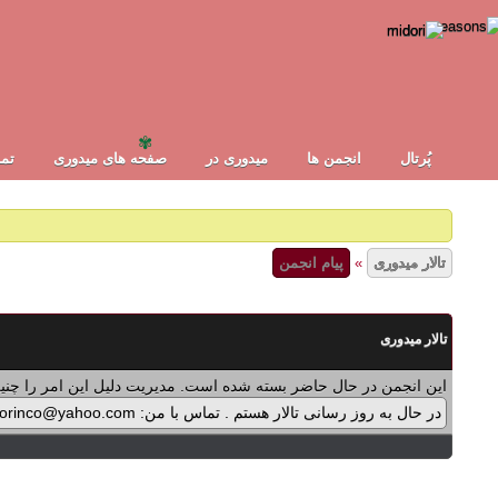
✾
✾
پُرتال
انجمن ها
ميدوری در
صفحه های میدوری
تما
تالار میدوری
»
پیام انجمن
تالار میدوری
این انجمن در حال حاضر بسته شده است. مدیریت دلیل این امر را چنین
در حال به روز رسانی تالار هستم . تماس با من: midorinco@yahoo.com تماس از طریق واتس اپ (آیکون سمت چپ - بالای تالار) در پرداخت پولی برنامه ها اشکالی پیش آمده که در حال بازنویسی آن هستم .