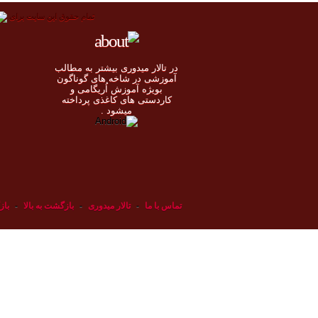
تمام حقوق اين سايت برای
در تالار میدوری بيشتر به مطالب
◄
آموزشی در شاخه های گوناگون
بویژه آموزش اُريگامی و
◄
کاردستی های کاغذی پرداخته
◄
ميشود .
◄
تماس با ما
-
تالار میدوری
-
بازگشت به بالا
-
باز