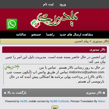
ورود
ثبت نام
مشاهده ارسال های جدید
راهنما
جستجو
سالنامه
تالار میدوری
>
پیام انجمن
تالار میدوری
این انجمن در حال حاضر بسته شده است. مدیریت دلیل این امر را چنین
بیان می کند:
در حال به روز رسانی تالار هستم . تماس با من:
midorinco@yahoo.com تماس از طریق واتس اپ (آیکون سمت چپ
- بالای تالار) در پرداخت پولی برنامه ها اشکالی پیش آمده که در حال
بازنویسی آن هستم .
تالار میدوری
بازگشت به بالا
.
Powered by
MyBB
, mobile version by
MyBB GoMobile
, Persian Translation By
Midori
***