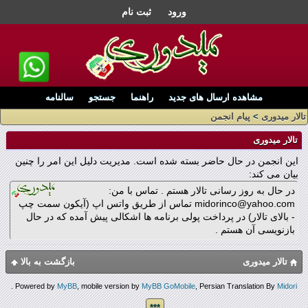
ورود
ثبت نام
مشاهده ارسال های جدید
راهنما
جستجو
سالنامه
تالار میدوری
>
پیام انجمن
تالار میدوری
این انجمن در حال حاضر بسته شده است. مدیریت دلیل این امر را چنین
بیان می کند:
در حال به روز رسانی تالار هستم . تماس با من:
midorinco@yahoo.com تماس از طریق واتس اپ (آیکون سمت چپ
- بالای تالار) در پرداخت پولی برنامه ها اشکالی پیش آمده که در حال
بازنویسی آن هستم .
تالار میدوری
بازگشت به بالا
.
Powered by
MyBB
, mobile version by
MyBB GoMobile
, Persian Translation By
Midori
***