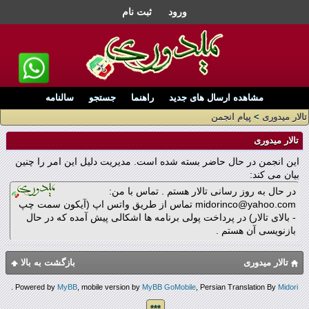
ورود
ثبت نام
مشاهده ارسال های جدید
راهنما
جستجو
سالنامه
تالار میدوری
>
پیام انجمن
تالار میدوری
این انجمن در حال حاضر بسته شده است. مدیریت دلیل این امر را چنین
بیان می کند:
در حال به روز رسانی تالار هستم . تماس با من:
midorinco@yahoo.com تماس از طریق واتس اپ (آیکون سمت چپ
- بالای تالار) در پرداخت پولی برنامه ها اشکالی پیش آمده که در حال
بازنویسی آن هستم .
تالار میدوری
بازگشت به بالا
.
Powered by
MyBB
, mobile version by
MyBB GoMobile
, Persian Translation By
Midori
***