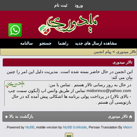
ورود
ثبت نام
مشاهده ارسال های جدید
راهنما
جستجو
سالنامه
تالار میدوری
>
پیام انجمن
تالار میدوری
این انجمن در حال حاضر بسته شده است. مدیریت دلیل این امر را چنین
بیان می کند:
در حال به روز رسانی تالار هستم . تماس با من:
midorinco@yahoo.com تماس از طریق واتس اپ (آیکون سمت چپ
- بالای تالار) در پرداخت پولی برنامه ها اشکالی پیش آمده که در حال
بازنویسی آن هستم .
تالار میدوری
بازگشت به بالا
.
Powered by
MyBB
, mobile version by
MyBB GoMobile
, Persian Translation By
Midori
***