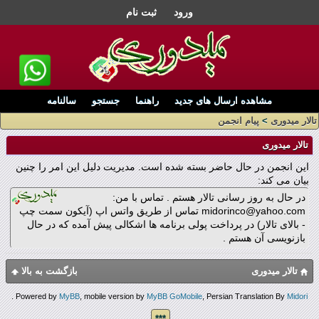
ورود
ثبت نام
مشاهده ارسال های جدید
راهنما
جستجو
سالنامه
تالار میدوری
>
پیام انجمن
تالار میدوری
این انجمن در حال حاضر بسته شده است. مدیریت دلیل این امر را چنین
بیان می کند:
در حال به روز رسانی تالار هستم . تماس با من:
midorinco@yahoo.com تماس از طریق واتس اپ (آیکون سمت چپ
- بالای تالار) در پرداخت پولی برنامه ها اشکالی پیش آمده که در حال
بازنویسی آن هستم .
تالار میدوری
بازگشت به بالا
.
Powered by
MyBB
, mobile version by
MyBB GoMobile
, Persian Translation By
Midori
***